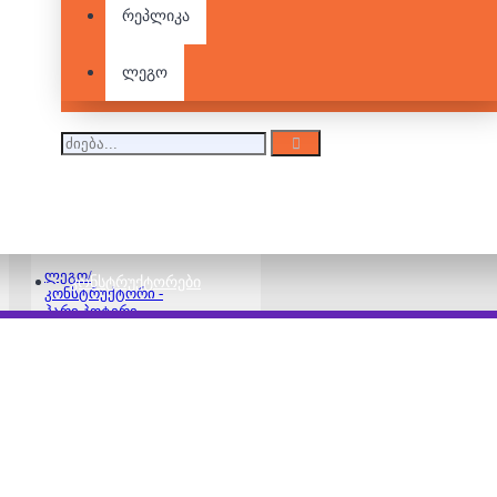
რეპლიკა
ლეგო/
კონსტრუქტორი -
ჰარი პოტერი -
ლეგო
ჰოგვართსის ტირიფი
220.00 ₾
ლეგო/
ᲙᲝᲜᲡᲢᲠᲣᲥᲢᲝᲠᲔᲑᲘ
კონსტრუქტორი -
ჰარი პოტერი -
ჰოგვარდსის
საავადმყოფო ვინგი
160.00 ₾