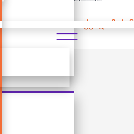
 - ᲰᲐᲠᲘ ᲞᲝᲢᲔᲠᲘ - ᲥᲕᲘᲓᲘᲩᲘᲡ 