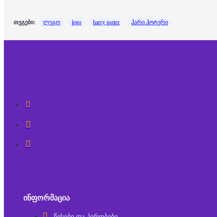
თეგები:
ლეგო
lego
harry potter
ჰარი პოტერი
ᲘᲜᲤᲝᲠᲛᲐᲪᲘᲐ
წესები და პირობები