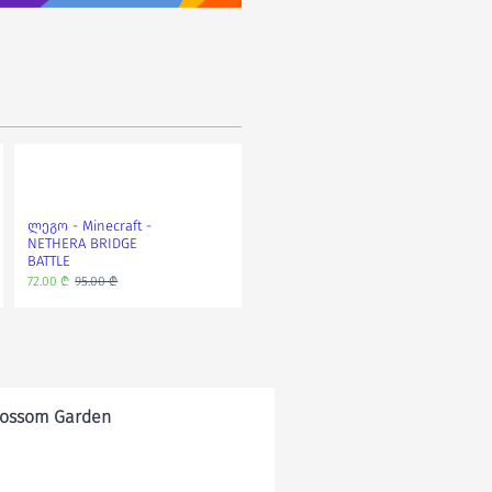
ლეგო - Minecraft -
ლეგო - Minecraft -
NETHERA BRIDGE
Steve's Desert
BATTLE
Expedition
72.00 ₾
95.00 ₾
95.00 ₾
lossom Garden