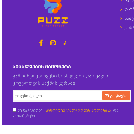
დაბ
საიტ
კონ
ᲡᲘᲐᲮᲚᲔᲔᲑᲘᲡ ᲒᲐᲛᲝᲬᲔᲠᲐ
გამოიწერეთ ჩვენი სიახლეები და იყავით
ყოველთვის საქმის კურსში
გაგზავნა
მე წავიკითხე
კონფიდენციალურობის პოლიტიკა
და
ვეთანხმები