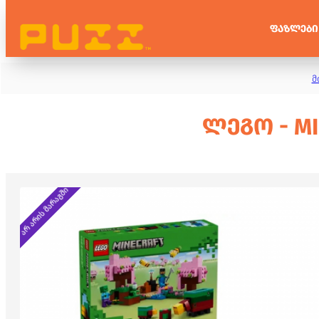
ᲤᲐᲖᲚᲔᲑᲘ
მ
ᲚᲔᲒᲝ - MI
არ არის მარაგში