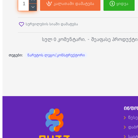
კალათაში დამატება
ყიდვა
სურვილების სიაში დამატება
სულ 0 კომენტარი.
-
შეაფასე პროდუქტი
თეგები:
ნარუტოს ლეგო/კონსტრუქტორი
ᲘᲜᲤᲝ
წესე
დაბ
საიტ