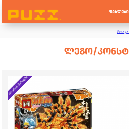
ᲤᲐᲖᲚᲔᲑᲘ
მთავა
ᲚᲔᲒᲝ/ᲙᲝᲜᲡᲢᲠ
არ არის მარაგში