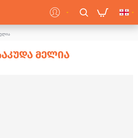
მელია
ᲠᲐᲙᲣᲓᲐ ᲛᲔᲚᲘᲐ