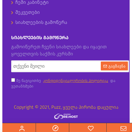
ჩემი კაბინეტი
შეკვეთები
სიახლეების გამოწერა
ᲡᲘᲐᲮᲚᲔᲔᲑᲘᲡ ᲒᲐᲛᲝᲬᲔᲠᲐ
გამოიწერეთ ჩვენი სიახლეები და იყავით
ყოველთვის საქმის კურსში
გაგზავნა
მე წავიკითხე
კონფიდენციალურობის პოლიტიკა
და
ვეთანხმები
Copyright © 2021, Puzz, ყველა პირობა დაცულია