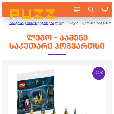
მთავარი
კონსტრუქტორები
ლეგო - ააშენე საკუთარი ჰოგვართს
ᲚᲔᲒᲝ - ᲐᲐᲨᲔᲜᲔ
ᲡᲐᲙᲣᲗᲐᲠᲘ ᲰᲝᲒᲕᲐᲠᲗᲡᲘ
-29 %