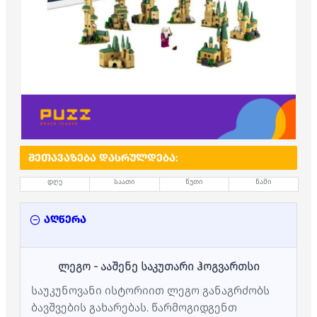
ᲨᲔᲗᲐᲕᲐᲖᲔᲑᲐ ᲓᲐᲡᲠᲣᲚᲓᲔᲑᲐ:
დღე
საათი
წუთი
წამი
აღწერა
ლეგო - ააშენე საკუთარი ჰოგვართსი
საუკუნოვანი ისტორიით ლეგო განაგრძობს
ბავშვების გახარებას. წარმოგიდგენთ