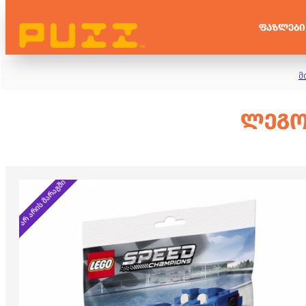
ᲤᲐᲖᲚᲔᲑᲘ
მ
ᲚᲔᲒᲝ 
არ არის მარაგში