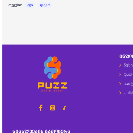
თეგები:
lego
ლეგო
ᲘᲜᲤᲝ
წესე
დაბ
საიტ
კონ
ᲡᲘᲐᲮᲚᲔᲔᲑᲘᲡ ᲒᲐᲛᲝᲬᲔᲠᲐ