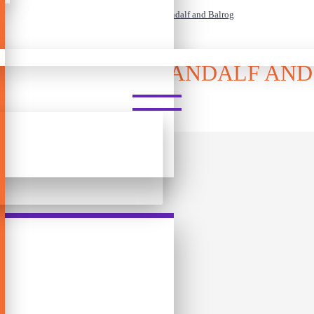
ლეგო - BrickHeadz - Gandalf and Balrog
BRICKHEADZ - GANDALF AN