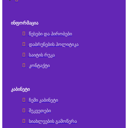
ᲘᲜᲤᲝᲠᲛᲐᲪᲘᲐ
წესები და პირობები
დაბრუნების პოლიტიკა
საიტის რუკა
კონტაქტი
ᲙᲐᲑᲘᲜᲔᲢᲘ
ჩემი კაბინეტი
შეკვეთები
სიახლეების გამოწერა