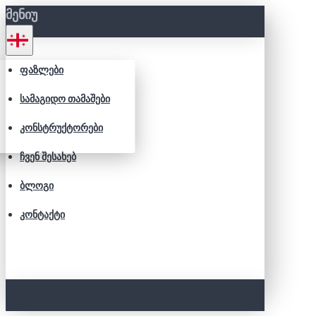
ᲛᲔᲜᲘᲣ
ᲤᲐᲖᲚᲔᲑᲘ
ᲡᲐᲛᲐᲒᲘᲓᲝ ᲗᲐᲛᲐᲨᲔᲑᲘ
ᲙᲝᲜᲡᲢᲠᲣᲥᲢᲝᲠᲔᲑᲘ
ᲩᲕᲔᲜ ᲨᲔᲡᲐᲮᲔᲑ
ᲑᲚᲝᲒᲘ
ᲙᲝᲜᲢᲐᲥᲢᲘ