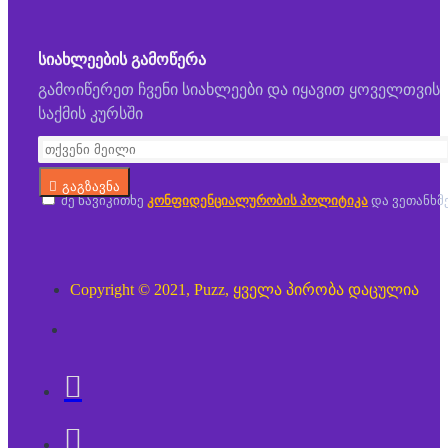
ᲡᲘᲐᲮᲚᲔᲔᲑᲘᲡ ᲒᲐᲛᲝᲬᲔᲠᲐ
გამოიწერეთ ჩვენი სიახლეები და იყავით ყოველთვის
საქმის კურსში
გაგზავნა
მე წავიკითხე
კონფიდენციალურობის პოლიტიკა
და ვეთანხმ
Copyright © 2021, Puzz, ყველა პირობა დაცულია