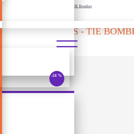
ლეგო - Star Wars - TIE Bomber
ᲔᲒᲝ - STAR WARS - TIE BOMB
-24 %