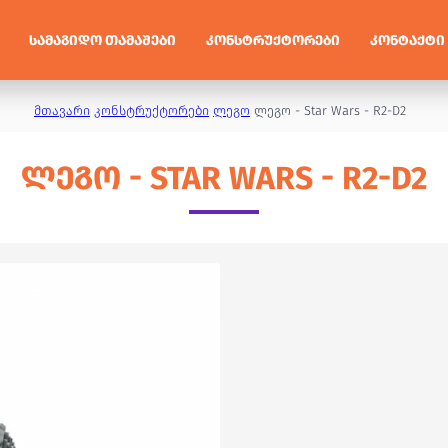
ᲡᲐᲛᲐᲒᲘᲓᲝ ᲗᲐᲛᲐᲨᲔᲑᲘ
ᲙᲝᲜᲡᲢᲠᲣᲥᲢᲝᲠᲔᲑᲘ
ᲙᲝᲜᲢᲐᲥᲢᲘ
მთავარი
კონსტრუქტორები
ლეგო
ლეგო - Star Wars - R2-D2
ᲚᲔᲒᲝ - STAR WARS - R2-D2