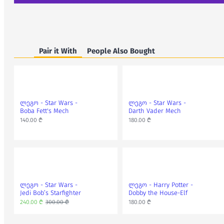
Pair it With
People Also Bought
ლეგო - Star Wars -
ლეგო - Star Wars -
Boba Fett's Mech
Darth Vader Mech
140.00 ₾
180.00 ₾
ლეგო - Star Wars -
ლეგო - Harry Potter -
Jedi Bob’s Starfighter
Dobby the House-Elf
240.00 ₾
300.00 ₾
180.00 ₾