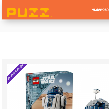
ᲤᲐᲖᲚᲔᲑᲘ
არ არის მარაგში