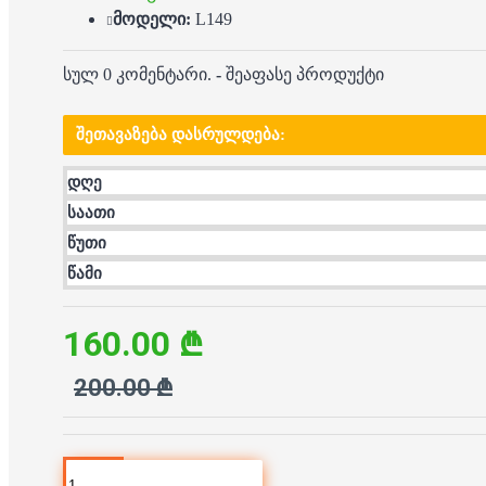
მოდელი:
L149
სულ 0 კომენტარი.
-
შეაფასე პროდუქტი
ᲨᲔᲗᲐᲕᲐᲖᲔᲑᲐ ᲓᲐᲡᲠᲣᲚᲓᲔᲑᲐ:
დღე
საათი
წუთი
წამი
160.00 ₾
200.00 ₾