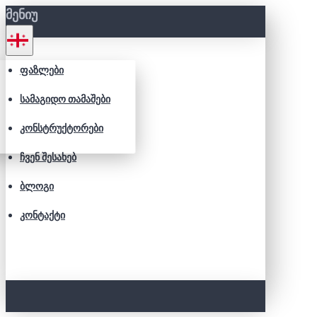
ᲛᲔᲜᲘᲣ
ᲤᲐᲖᲚᲔᲑᲘ
ᲡᲐᲛᲐᲒᲘᲓᲝ ᲗᲐᲛᲐᲨᲔᲑᲘ
ᲙᲝᲜᲡᲢᲠᲣᲥᲢᲝᲠᲔᲑᲘ
ᲩᲕᲔᲜ ᲨᲔᲡᲐᲮᲔᲑ
ᲑᲚᲝᲒᲘ
ᲙᲝᲜᲢᲐᲥᲢᲘ