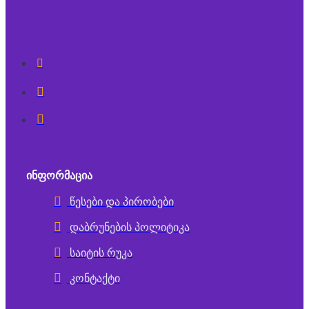
ᲘᲜᲤᲝᲠᲛᲐᲪᲘᲐ
წესები და პირობები
დაბრუნების პოლიტიკა
საიტის რუკა
კონტაქტი