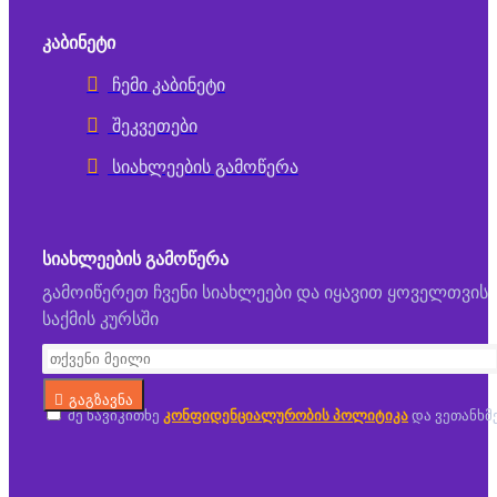
ᲙᲐᲑᲘᲜᲔᲢᲘ
ჩემი კაბინეტი
შეკვეთები
სიახლეების გამოწერა
ᲡᲘᲐᲮᲚᲔᲔᲑᲘᲡ ᲒᲐᲛᲝᲬᲔᲠᲐ
გამოიწერეთ ჩვენი სიახლეები და იყავით ყოველთვის
საქმის კურსში
გაგზავნა
მე წავიკითხე
კონფიდენციალურობის პოლიტიკა
და ვეთანხმ