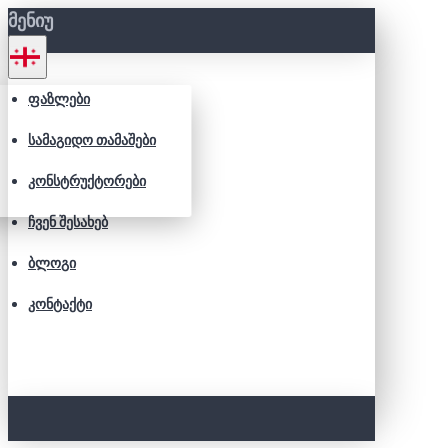
ᲛᲔᲜᲘᲣ
ᲤᲐᲖᲚᲔᲑᲘ
ᲡᲐᲛᲐᲒᲘᲓᲝ ᲗᲐᲛᲐᲨᲔᲑᲘ
ᲙᲝᲜᲡᲢᲠᲣᲥᲢᲝᲠᲔᲑᲘ
ᲩᲕᲔᲜ ᲨᲔᲡᲐᲮᲔᲑ
ᲑᲚᲝᲒᲘ
ᲙᲝᲜᲢᲐᲥᲢᲘ