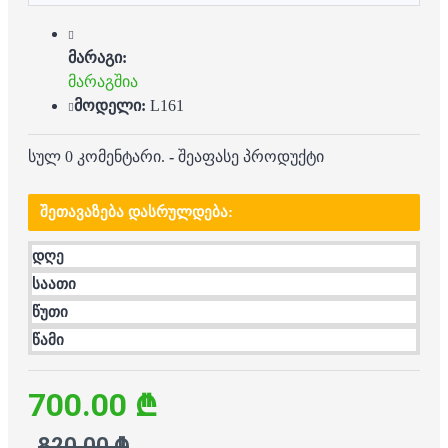
მარაგი:
მარაგშია
მოდელი:
L161
სულ 0 კომენტარი.
-
შეაფასე პროდუქტი
ᲨᲔᲗᲐᲕᲐᲖᲔᲑᲐ ᲓᲐᲡᲠᲣᲚᲓᲔᲑᲐ:
დღე
საათი
წუთი
წამი
700.00 ₾
820.00 ₾