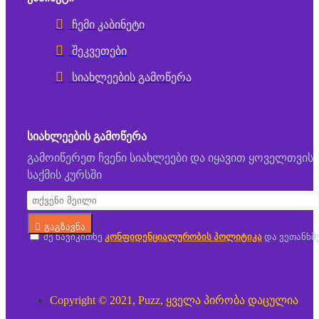
ჩემი კაბინეტი
შეკვეთები
სიახლეების გამოწერა
ᲡᲘᲐᲮᲚᲔᲔᲑᲘᲡ ᲒᲐᲛᲝᲬᲔᲠᲐ
გამოიწერეთ ჩვენი სიახლეები და იყავით ყოველთვის
საქმის კურსში
გაგზავნა
მე წავიკითხე
კონფიდენციალურობის პოლიტიკა
და ვეთანხმ
Copyright © 2021, Puzz, ყველა პირობა დაცულია