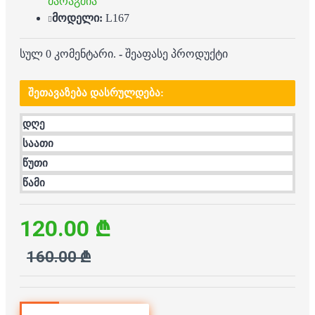
მარაგშია
მოდელი:
L167
სულ 0 კომენტარი.
-
შეაფასე პროდუქტი
ᲨᲔᲗᲐᲕᲐᲖᲔᲑᲐ ᲓᲐᲡᲠᲣᲚᲓᲔᲑᲐ:
დღე
საათი
წუთი
წამი
120.00 ₾
160.00 ₾