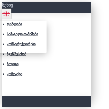
ᲛᲔᲜᲘᲣ
ᲤᲐᲖᲚᲔᲑᲘ
ᲡᲐᲛᲐᲒᲘᲓᲝ ᲗᲐᲛᲐᲨᲔᲑᲘ
ᲙᲝᲜᲡᲢᲠᲣᲥᲢᲝᲠᲔᲑᲘ
ᲩᲕᲔᲜ ᲨᲔᲡᲐᲮᲔᲑ
ᲑᲚᲝᲒᲘ
ᲙᲝᲜᲢᲐᲥᲢᲘ