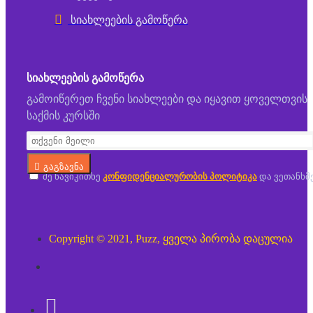
სიახლეების გამოწერა
ᲡᲘᲐᲮᲚᲔᲔᲑᲘᲡ ᲒᲐᲛᲝᲬᲔᲠᲐ
გამოიწერეთ ჩვენი სიახლეები და იყავით ყოველთვის
საქმის კურსში
გაგზავნა
მე წავიკითხე
კონფიდენციალურობის პოლიტიკა
და ვეთანხმ
Copyright © 2021, Puzz, ყველა პირობა დაცულია