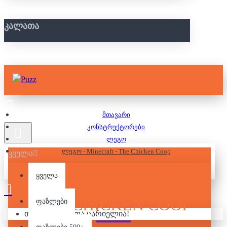
ᲙᲐᲚᲐᲗᲐ
მთავარი
კონსტრუქტორები
ლეგო
ლეგო - Minecraft - The Chicken Coop
ყველა
ყველა
ᲚᲔᲒᲝ - MINECRAFT -
THE CHICKEN COOP
ფაზლები
თქვენი კალათა ცარიელია!