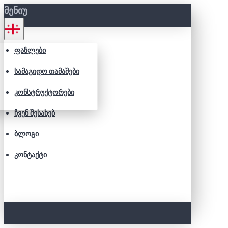
ᲛᲔᲜᲘᲣ
ᲤᲐᲖᲚᲔᲑᲘ
ᲡᲐᲛᲐᲒᲘᲓᲝ ᲗᲐᲛᲐᲨᲔᲑᲘ
ᲙᲝᲜᲡᲢᲠᲣᲥᲢᲝᲠᲔᲑᲘ
ᲩᲕᲔᲜ ᲨᲔᲡᲐᲮᲔᲑ
ᲑᲚᲝᲒᲘ
ᲙᲝᲜᲢᲐᲥᲢᲘ