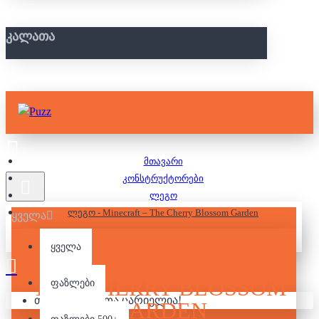
ᲙᲐᲚᲐᲗᲐ
მთავარი
კონსტრუქტორები
ლეგო
ლეგო - Minecraft – The Cherry Blossom Garden
ყველა
ყველა
ᲚᲔᲒᲝ - MINECRAFT –
THE CHERRY BLOSSOM
ფაზლები
თქვენი კალათა ცარიელია!
GARDEN