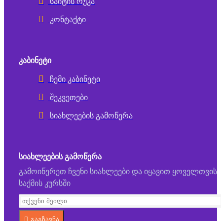
საიტის რუკა
კონტაქტი
ᲙᲐᲑᲘᲜᲔᲢᲘ
ჩემი კაბინეტი
შეკვეთები
სიახლეების გამოწერა
ᲡᲘᲐᲮᲚᲔᲔᲑᲘᲡ ᲒᲐᲛᲝᲬᲔᲠᲐ
გამოიწერეთ ჩვენი სიახლეები და იყავით ყოველთვის
საქმის კურსში
გაგზავნა