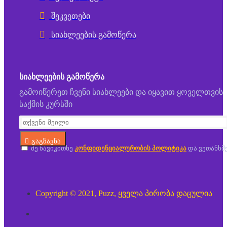
შეკვეთები
სიახლეების გამოწერა
ᲡᲘᲐᲮᲚᲔᲔᲑᲘᲡ ᲒᲐᲛᲝᲬᲔᲠᲐ
გამოიწერეთ ჩვენი სიახლეები და იყავით ყოველთვის
საქმის კურსში
გაგზავნა
მე წავიკითხე
კონფიდენციალურობის პოლიტიკა
და ვეთანხმ
Copyright © 2021, Puzz, ყველა პირობა დაცულია