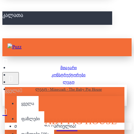
ᲙᲐᲚᲐᲗᲐ
მთავარი
კონსტრუქტორები
ლეგო
ლეგო - Minecraft - The Baby Pig House
ყველა
ყველა
ᲚᲔᲒᲝ - MINECRAFT -
THE BABY PIG HOUSE
ფაზლები
თქვენი კალათა ცარიელია!