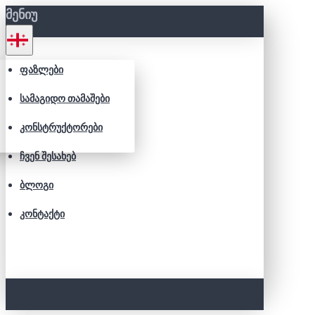
ᲛᲔᲜᲘᲣ
ᲤᲐᲖᲚᲔᲑᲘ
ᲡᲐᲛᲐᲒᲘᲓᲝ ᲗᲐᲛᲐᲨᲔᲑᲘ
ᲙᲝᲜᲡᲢᲠᲣᲥᲢᲝᲠᲔᲑᲘ
ᲩᲕᲔᲜ ᲨᲔᲡᲐᲮᲔᲑ
ᲑᲚᲝᲒᲘ
ᲙᲝᲜᲢᲐᲥᲢᲘ