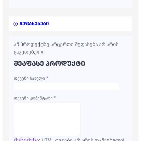
შეფასებები
ამ პროდუქტზე არცერთი შეფასება არ არის
გაკეთებული
ᲨᲔᲐᲤᲐᲡᲔ ᲞᲠᲝᲓᲣᲥᲢᲘ
თქვენი სახელი
თქვენი კომენტარი
შენიშვნა:
HTML ტეგები არ არის დაშვებული!