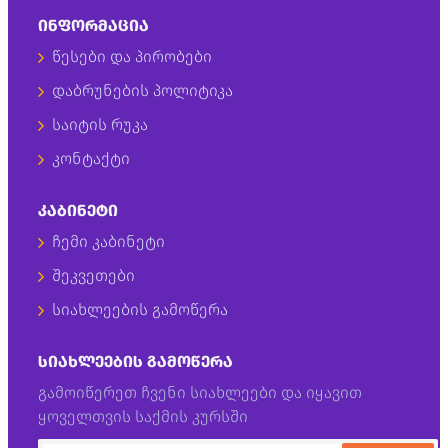
ᲘᲜᲤᲝᲠᲛᲐᲪᲘᲐ
წესები და პირობები
დაბრუნების პოლიტიკა
საიტის რუკა
კონტაქტი
ᲙᲐᲑᲘᲜᲔᲢᲘ
ჩემი კაბინეტი
შეკვეთები
სიახლეების გამოწერა
ᲡᲘᲐᲮᲚᲔᲔᲑᲘᲡ ᲒᲐᲛᲝᲬᲔᲠᲐ
გამოიწერეთ ჩვენი სიახლეები და იყავით
ყოველთვის საქმის კურსში