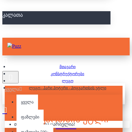
ᲙᲐᲚᲐᲗᲐ
მთავარი
კონსტრუქტორები
ლეგო
ლეგო - ჰარი პოტერი - ჰოგვართსის ეტლი
ყველა
ყველა
ᲚᲔᲒᲝ - ᲰᲐᲠᲘ ᲞᲝᲢᲔᲠᲘ -
ᲰᲝᲒᲕᲐᲠᲗᲡᲘᲡ ᲔᲢᲚᲘ
ფაზლები
თქვენი კალათა ცარიელია!