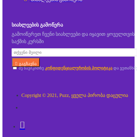
ᲡᲘᲐᲮᲚᲔᲔᲑᲘᲡ ᲒᲐᲛᲝᲬᲔᲠᲐ
გამოიწერეთ ჩვენი სიახლეები და იყავით ყოველთვის
საქმის კურსში
გაგზავნა
მე წავიკითხე
კონფიდენციალურობის პოლიტიკა
და ვეთანხმ
Copyright © 2021, Puzz, ყველა პირობა დაცულია