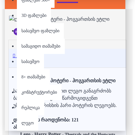
ფაზლები 500+
3D ფაზლები
საბავშვო ფაზლები
არ არის მარაგში
სამაგიდო თამაშები
აღწერა
საბავშვო
8+ თამაშები
ლეგო - ჰარი პოტერი - ჰოგვართსის ეტლი
საუკუნოვანი ისტორიით ლეგო განაგრძობს
კონსტრუქტორები
ბავშვების გახარებას. წარმოგიდგენთ
უმაღლესი ხარისხის ჰარი პოტერის ლეგოებს.
რეპლიკა
დეტალების რაოდენობა: 121
ლეგო
ასაკი: 7+
Lego - Harry Potter -
Thestrals and the Hogwarts