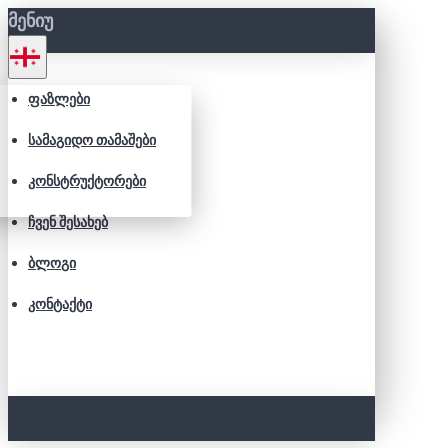
ᲛᲔᲜᲘᲣ
ᲤᲐᲖᲚᲔᲑᲘ
ᲡᲐᲛᲐᲒᲘᲓᲝ ᲗᲐᲛᲐᲨᲔᲑᲘ
ᲙᲝᲜᲡᲢᲠᲣᲥᲢᲝᲠᲔᲑᲘ
ᲩᲕᲔᲜ ᲨᲔᲡᲐᲮᲔᲑ
ᲑᲚᲝᲒᲘ
ᲙᲝᲜᲢᲐᲥᲢᲘ