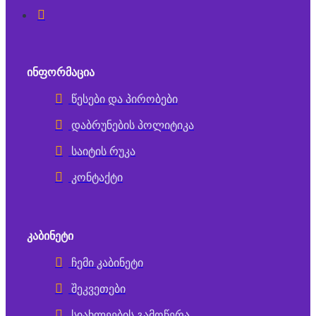
ᲘᲜᲤᲝᲠᲛᲐᲪᲘᲐ
წესები და პირობები
დაბრუნების პოლიტიკა
საიტის რუკა
კონტაქტი
ᲙᲐᲑᲘᲜᲔᲢᲘ
ჩემი კაბინეტი
შეკვეთები
სიახლეების გამოწერა