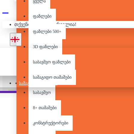
ყველა
ფაზლები
თქვენი კალათა ცარიელია!
ფაზლები 500+
3D ფაზლები
საბავშვო ფაზლები
სამაგიდო თამაშები
Pair it With
ᲡᲐᲛᲐᲒᲘᲓᲝ ᲗᲐᲛᲐᲨᲔᲑᲘ
საბავშვო
8+ თამაშები
კონსტრუქტორები