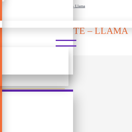
ლეგო - Fortnite – Llama
ᲚᲔᲒᲝ - FORTNITE – LLAMA