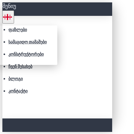
ᲛᲔᲜᲘᲣ
ᲤᲐᲖᲚᲔᲑᲘ
ᲡᲐᲛᲐᲒᲘᲓᲝ ᲗᲐᲛᲐᲨᲔᲑᲘ
ᲙᲝᲜᲡᲢᲠᲣᲥᲢᲝᲠᲔᲑᲘ
ᲩᲕᲔᲜ ᲨᲔᲡᲐᲮᲔᲑ
ᲑᲚᲝᲒᲘ
ᲙᲝᲜᲢᲐᲥᲢᲘ