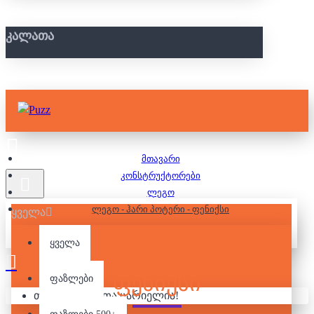
ᲙᲐᲚᲐᲗᲐ
მთავარი
კონსტრუქტორები
ლეგო
ლეგო - ჰარი პოტერი - ფენიქსი
ყველა
ყველა
ᲚᲔᲒᲝ - ᲰᲐᲠᲘ ᲞᲝᲢᲔᲠᲘ -
ᲤᲔᲜᲘᲥᲡᲘ
ფაზლები
თქვენი კალათა ცარიელია!