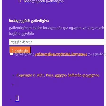
სიახლეების გამოწერა
ᲡᲘᲐᲮᲚᲔᲔᲑᲘᲡ ᲒᲐᲛᲝᲬᲔᲠᲐ
გამოიწერეთ ჩვენი სიახლეები და იყავით ყოველთვის
საქმის კურსში
გაგზავნა
მე წავიკითხე
კონფიდენციალურობის პოლიტიკა
და ვეთანხმ
Copyright © 2021, Puzz, ყველა პირობა დაცულია