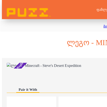
ᲤᲐᲖᲚ
მ
ᲚᲔᲒᲝ - MI
არ არის მარაგში
Pair it With