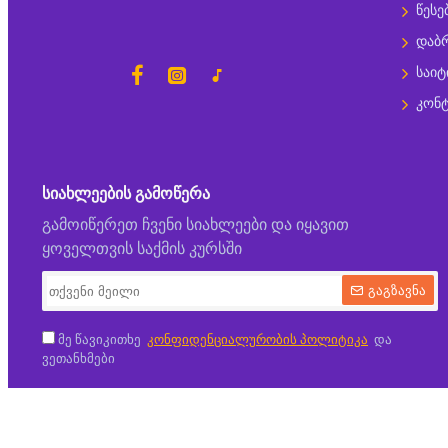
წესე
დაბრ
საიტ
კონტ
ᲡᲘᲐᲮᲚᲔᲔᲑᲘᲡ ᲒᲐᲛᲝᲬᲔᲠᲐ
გამოიწერეთ ჩვენი სიახლეები და იყავით
ყოველთვის საქმის კურსში
გაგზავნა
მე წავიკითხე
კონფიდენციალურობის პოლიტიკა
და
ვეთანხმები
Copyright © 2021, Puzz, ყველა პირობა დაცულია