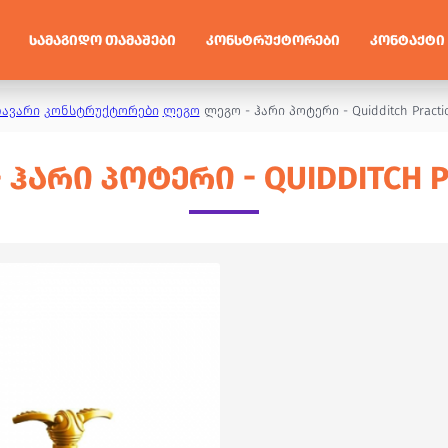
ᲡᲐᲛᲐᲒᲘᲓᲝ ᲗᲐᲛᲐᲨᲔᲑᲘ
ᲙᲝᲜᲡᲢᲠᲣᲥᲢᲝᲠᲔᲑᲘ
ᲙᲝᲜᲢᲐᲥᲢᲘ
ავარი
კონსტრუქტორები
ლეგო
ლეგო - ჰარი პოტერი - Quidditch Practi
 ᲰᲐᲠᲘ ᲞᲝᲢᲔᲠᲘ - QUIDDITCH P