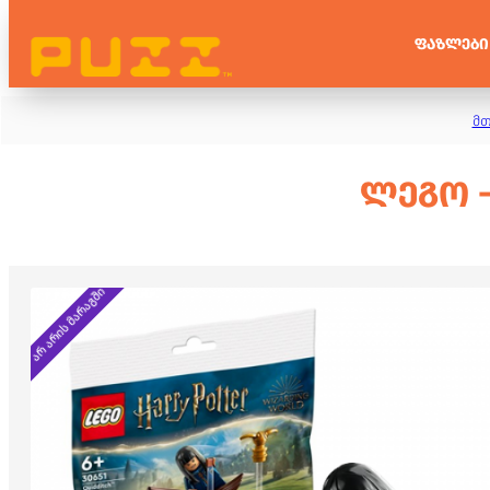
ᲤᲐᲖᲚᲔᲑᲘ
მთ
ᲚᲔᲒᲝ -
არ არის მარაგში