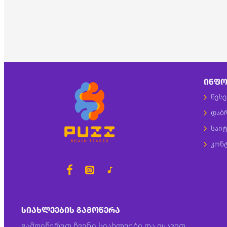
ᲘᲜᲤᲝ
წესე
დაბ
საიტ
კონ
ᲡᲘᲐᲮᲚᲔᲔᲑᲘᲡ ᲒᲐᲛᲝᲬᲔᲠᲐ
გამოიწერეთ ჩვენი სიახლეები და იყავით