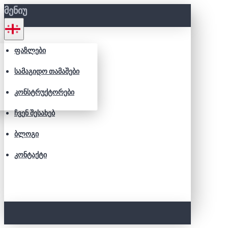
ᲛᲔᲜᲘᲣ
ᲤᲐᲖᲚᲔᲑᲘ
ᲡᲐᲛᲐᲒᲘᲓᲝ ᲗᲐᲛᲐᲨᲔᲑᲘ
ᲙᲝᲜᲡᲢᲠᲣᲥᲢᲝᲠᲔᲑᲘ
ᲩᲕᲔᲜ ᲨᲔᲡᲐᲮᲔᲑ
ᲑᲚᲝᲒᲘ
ᲙᲝᲜᲢᲐᲥᲢᲘ