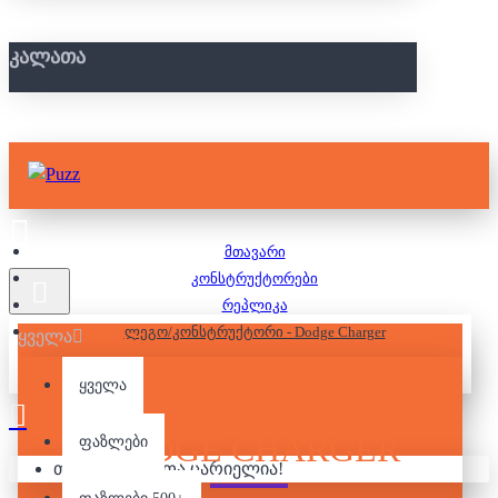
ᲙᲐᲚᲐᲗᲐ
მთავარი
კონსტრუქტორები
რეპლიკა
ლეგო/კონსტრუქტორი - Dodge Charger
ყველა
ყველა
ᲚᲔᲒᲝ/ᲙᲝᲜᲡᲢᲠᲣᲥᲢᲝᲠᲘ -
DODGE CHARGER
ფაზლები
თქვენი კალათა ცარიელია!