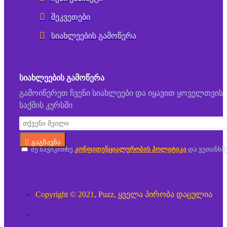
შეკვეთები
სიახლეების გამოწერა
ᲡᲘᲐᲮᲚᲔᲔᲑᲘᲡ ᲒᲐᲛᲝᲬᲔᲠᲐ
გამოიწერეთ ჩვენი სიახლეები და იყავით ყოველთვის
საქმის კურსში
გაგზავნა
მე წავიკითხე
კონფიდენციალურობის პოლიტიკა
და ვეთანხმ
Copyright © 2021, Puzz, ყველა პირობა დაცულია