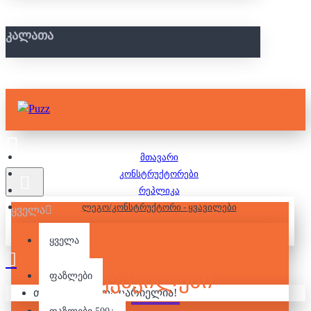
ᲙᲐᲚᲐᲗᲐ
მთავარი
კონსტრუქტორები
რეპლიკა
ლეგო/კონსტრუქტორი - ყვავილები
ყველა
ყველა
ᲚᲔᲒᲝ/ᲙᲝᲜᲡᲢᲠᲣᲥᲢᲝᲠᲘ -
ᲧᲕᲐᲕᲘᲚᲔᲑᲘ
ფაზლები
თქვენი კალათა ცარიელია!