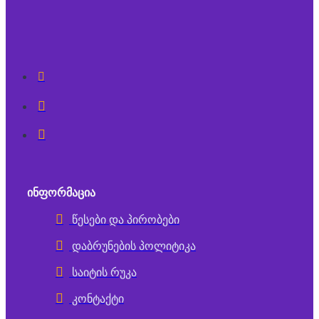
ᲘᲜᲤᲝᲠᲛᲐᲪᲘᲐ
წესები და პირობები
დაბრუნების პოლიტიკა
საიტის რუკა
კონტაქტი