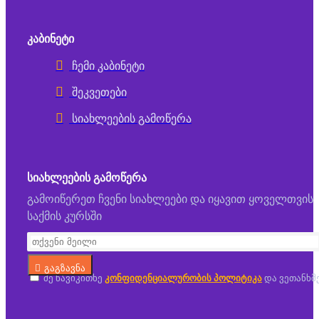
ᲙᲐᲑᲘᲜᲔᲢᲘ
ჩემი კაბინეტი
შეკვეთები
სიახლეების გამოწერა
ᲡᲘᲐᲮᲚᲔᲔᲑᲘᲡ ᲒᲐᲛᲝᲬᲔᲠᲐ
გამოიწერეთ ჩვენი სიახლეები და იყავით ყოველთვის
საქმის კურსში
გაგზავნა
მე წავიკითხე
კონფიდენციალურობის პოლიტიკა
და ვეთანხმ