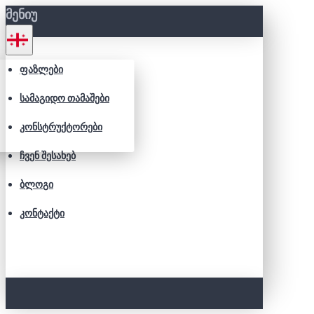
ᲛᲔᲜᲘᲣ
ᲤᲐᲖᲚᲔᲑᲘ
ᲡᲐᲛᲐᲒᲘᲓᲝ ᲗᲐᲛᲐᲨᲔᲑᲘ
ᲙᲝᲜᲡᲢᲠᲣᲥᲢᲝᲠᲔᲑᲘ
ᲩᲕᲔᲜ ᲨᲔᲡᲐᲮᲔᲑ
ᲑᲚᲝᲒᲘ
ᲙᲝᲜᲢᲐᲥᲢᲘ