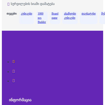
სურვილების სიაში დამატება
თეგები:
კუბიკები
1000
Board
ასაწყობი
თავსატეხი
შე
pcs
game
კუბიკები
Builder
ᲘᲜᲤᲝᲠᲛᲐᲪᲘᲐ