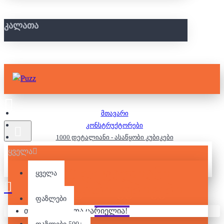
ᲙᲐᲚᲐᲗᲐ
მთავარი
კონსტრუქტორები
1000 დეტალიანი - ასაწყობი კუბიკები
ყველა
1000 ᲓᲔᲢᲐᲚᲘᲐᲜᲘ -
ყველა
ᲐᲡᲐᲬᲧᲝᲑᲘ ᲙᲣᲑᲘᲙᲔᲑᲘ
ფაზლები
თქვენი კალათა ცარიელია!