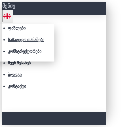
ᲛᲔᲜᲘᲣ
ᲤᲐᲖᲚᲔᲑᲘ
ᲡᲐᲛᲐᲒᲘᲓᲝ ᲗᲐᲛᲐᲨᲔᲑᲘ
ᲙᲝᲜᲡᲢᲠᲣᲥᲢᲝᲠᲔᲑᲘ
ᲩᲕᲔᲜ ᲨᲔᲡᲐᲮᲔᲑ
ᲑᲚᲝᲒᲘ
ᲙᲝᲜᲢᲐᲥᲢᲘ