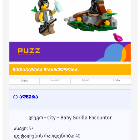
ᲨᲔᲗᲐᲕᲐᲖᲔᲑᲐ ᲓᲐᲡᲠᲣᲚᲓᲔᲑᲐ:
დღე
საათი
წუთი
წამი
აღწერა
ლეგო - City – Baby Gorilla Encounter
ასაკი:
5+
დეტალების რაოდენობა:
40