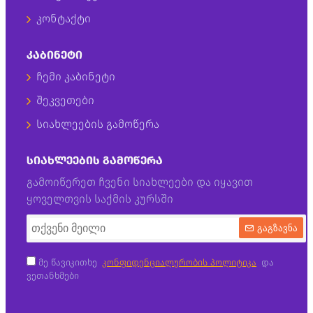
კონტაქტი
ᲙᲐᲑᲘᲜᲔᲢᲘ
ჩემი კაბინეტი
შეკვეთები
სიახლეების გამოწერა
ᲡᲘᲐᲮᲚᲔᲔᲑᲘᲡ ᲒᲐᲛᲝᲬᲔᲠᲐ
გამოიწერეთ ჩვენი სიახლეები და იყავით
ყოველთვის საქმის კურსში
გაგზავნა
მე წავიკითხე
კონფიდენციალურობის პოლიტიკა
და
ვეთანხმები