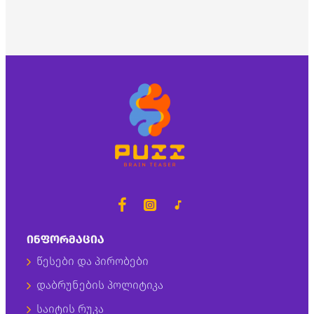
ᲘᲜᲤᲝᲠᲛᲐᲪᲘᲐ
წესები და პირობები
დაბრუნების პოლიტიკა
საიტის რუკა