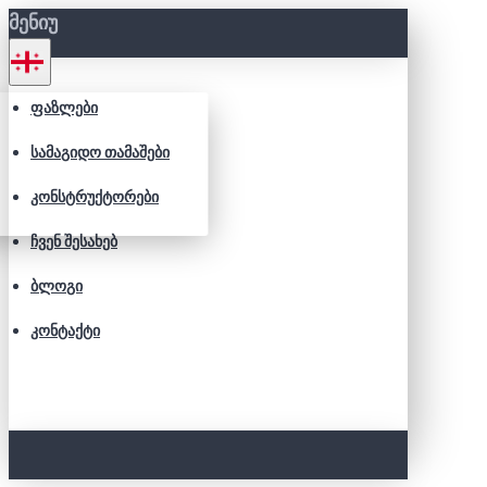
ᲛᲔᲜᲘᲣ
ᲤᲐᲖᲚᲔᲑᲘ
ᲡᲐᲛᲐᲒᲘᲓᲝ ᲗᲐᲛᲐᲨᲔᲑᲘ
ᲙᲝᲜᲡᲢᲠᲣᲥᲢᲝᲠᲔᲑᲘ
ᲩᲕᲔᲜ ᲨᲔᲡᲐᲮᲔᲑ
ᲑᲚᲝᲒᲘ
ᲙᲝᲜᲢᲐᲥᲢᲘ