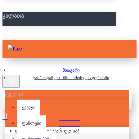
ᲙᲐᲚᲐᲗᲐ
მთავარი
ჯამბო ფაზლი - მზის ამოსვლა ფერმაში
ყველა
ᲯᲐᲛᲑᲝ ᲤᲐᲖᲚᲘ - ᲛᲖᲘᲡ
ᲐᲛᲝᲡᲕᲚᲐ ᲤᲔᲠᲛᲐᲨᲘ
ყველა
ფაზლები
თქვენი კალათა ცარიელია!