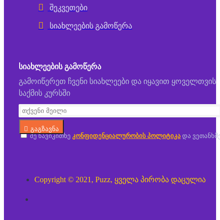
შეკვეთები
სიახლეების გამოწერა
ᲡᲘᲐᲮᲚᲔᲔᲑᲘᲡ ᲒᲐᲛᲝᲬᲔᲠᲐ
გამოიწერეთ ჩვენი სიახლეები და იყავით ყოველთვის
საქმის კურსში
გაგზავნა
მე წავიკითხე
კონფიდენციალურობის პოლიტიკა
და ვეთანხმ
Copyright © 2021, Puzz, ყველა პირობა დაცულია