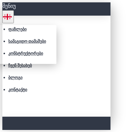
ᲛᲔᲜᲘᲣ
ᲤᲐᲖᲚᲔᲑᲘ
ᲡᲐᲛᲐᲒᲘᲓᲝ ᲗᲐᲛᲐᲨᲔᲑᲘ
ᲙᲝᲜᲡᲢᲠᲣᲥᲢᲝᲠᲔᲑᲘ
ᲩᲕᲔᲜ ᲨᲔᲡᲐᲮᲔᲑ
ᲑᲚᲝᲒᲘ
ᲙᲝᲜᲢᲐᲥᲢᲘ