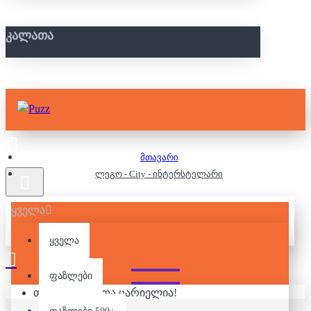
ᲙᲐᲚᲐᲗᲐ
მთავარი
ლეგო - City - ინტერსტელარი
ყველა
ᲚᲔᲒᲝ - CITY -
ᲘᲜᲢᲔᲠᲡᲢᲔᲚᲐᲠᲘ
ყველა
ფაზლები
თქვენი კალათა ცარიელია!