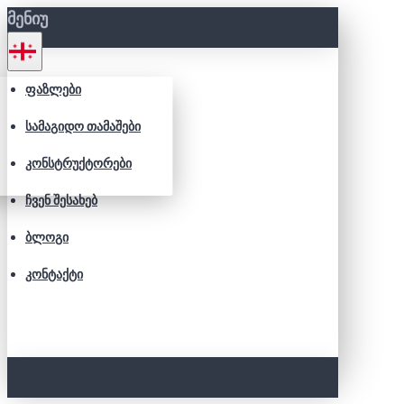
ᲛᲔᲜᲘᲣ
ᲤᲐᲖᲚᲔᲑᲘ
ᲡᲐᲛᲐᲒᲘᲓᲝ ᲗᲐᲛᲐᲨᲔᲑᲘ
ᲙᲝᲜᲡᲢᲠᲣᲥᲢᲝᲠᲔᲑᲘ
ᲩᲕᲔᲜ ᲨᲔᲡᲐᲮᲔᲑ
ᲑᲚᲝᲒᲘ
ᲙᲝᲜᲢᲐᲥᲢᲘ