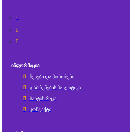
ᲘᲜᲤᲝᲠᲛᲐᲪᲘᲐ
წესები და პირობები
დაბრუნების პოლიტიკა
საიტის რუკა
კონტაქტი