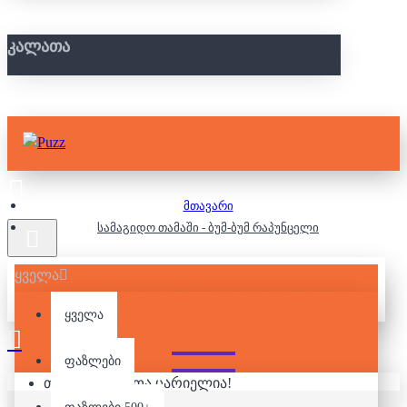
ᲙᲐᲚᲐᲗᲐ
მთავარი
სამაგიდო თამაში - ბუმ-ბუმ რაპუნცელი
ყველა
ᲡᲐᲛᲐᲒᲘᲓᲝ ᲗᲐᲛᲐᲨᲘ - ᲑᲣᲛ-
ᲑᲣᲛ ᲠᲐᲞᲣᲜᲪᲔᲚᲘ
ყველა
ფაზლები
თქვენი კალათა ცარიელია!