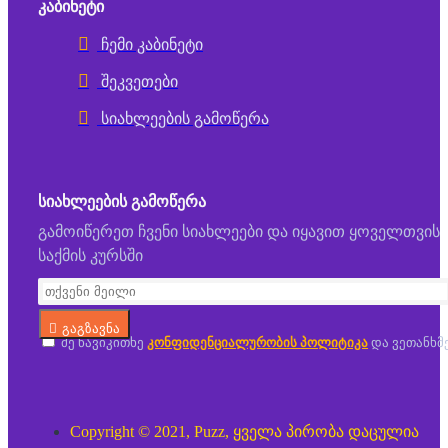
ᲙᲐᲑᲘᲜᲔᲢᲘ
ჩემი კაბინეტი
შეკვეთები
სიახლეების გამოწერა
ᲡᲘᲐᲮᲚᲔᲔᲑᲘᲡ ᲒᲐᲛᲝᲬᲔᲠᲐ
გამოიწერეთ ჩვენი სიახლეები და იყავით ყოველთვის
საქმის კურსში
გაგზავნა
მე წავიკითხე
კონფიდენციალურობის პოლიტიკა
და ვეთანხმ
Copyright © 2021, Puzz, ყველა პირობა დაცულია