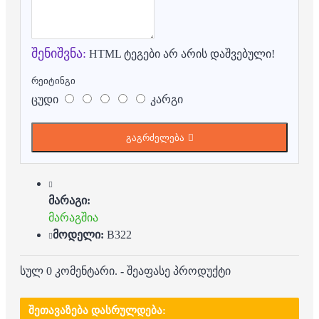
შენიშვნა:
HTML ტეგები არ არის დაშვებული!
რეიტინგი
ცუდი
კარგი
გაგრძელება
მარაგი:
მარაგშია
მოდელი:
B322
სულ 0 კომენტარი.
-
შეაფასე პროდუქტი
ᲨᲔᲗᲐᲕᲐᲖᲔᲑᲐ ᲓᲐᲡᲠᲣᲚᲓᲔᲑᲐ: