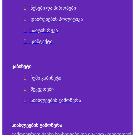
წესები და პირობები
დაბრუნების პოლიტიკა
საიტის რუკა
კონტაქტი
ᲙᲐᲑᲘᲜᲔᲢᲘ
ჩემი კაბინეტი
შეკვეთები
სიახლეების გამოწერა
ᲡᲘᲐᲮᲚᲔᲔᲑᲘᲡ ᲒᲐᲛᲝᲬᲔᲠᲐ
გამოიწერეთ ჩვენი სიახლეები და იყავით ყოველთვის