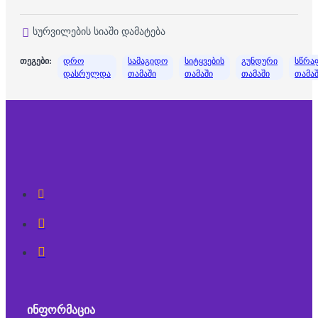
სურვილების სიაში დამატება
თეგები:
დრო
სამაგიდო
სიტყვების
გუნდური
სწრა
დასრულდა
თამაში
თამაში
თამაში
თამა
ᲘᲜᲤᲝᲠᲛᲐᲪᲘᲐ