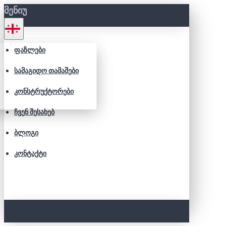
ᲛᲔᲜᲘᲣ
ᲤᲐᲖᲚᲔᲑᲘ
ᲡᲐᲛᲐᲒᲘᲓᲝ ᲗᲐᲛᲐᲨᲔᲑᲘ
ᲙᲝᲜᲡᲢᲠᲣᲥᲢᲝᲠᲔᲑᲘ
ᲩᲕᲔᲜ ᲨᲔᲡᲐᲮᲔᲑ
ᲑᲚᲝᲒᲘ
ᲙᲝᲜᲢᲐᲥᲢᲘ