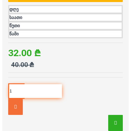
დღე
საათი
წუთი
წამი
32.00 ₾
40.00 ₾