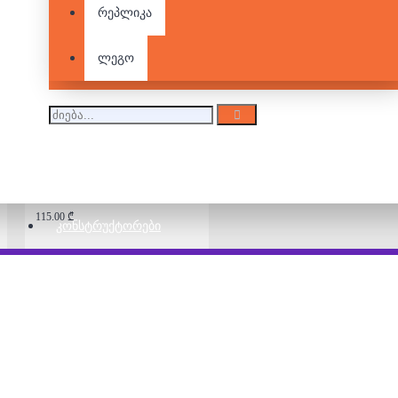
რეპლიკა
Ticket To Ride To
Europe
115.00 ₾
ლეგო
Ticket To Ride: America
115.00 ₾
ᲙᲝᲜᲡᲢᲠᲣᲥᲢᲝᲠᲔᲑᲘ
თიქეთ თუ რაიდ -
France & Old West
140.00 ₾