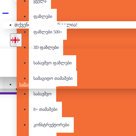
ყველა
ფაზლები
თქვენი კალათა ცარიელია!
ფაზლები 500+
3D ფაზლები
საბავშვო ფაზლები
არ არის მარაგში
სამაგიდო თამაშები
ᲡᲐᲛᲐᲒᲘᲓᲝ ᲗᲐᲛᲐᲨᲔᲑᲘ
Pair it With
საბავშვო
8+ თამაშები
კონსტრუქტორები