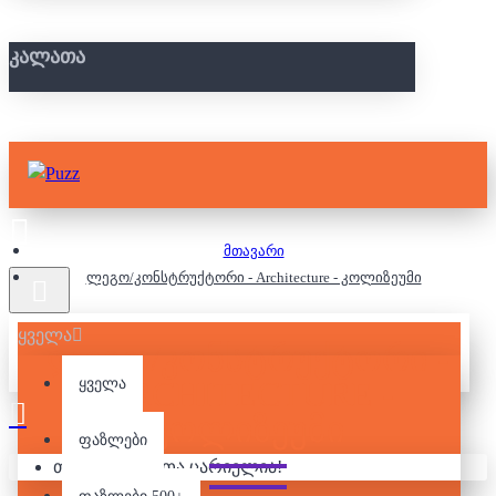
ᲙᲐᲚᲐᲗᲐ
მთავარი
ლეგო/კონსტრუქტორი - Architecture - კოლიზეუმი
ყველა
ᲚᲔᲒᲝ/ᲙᲝᲜᲡᲢᲠᲣᲥᲢᲝᲠᲘ -
ARCHITECTURE -
ყველა
ᲙᲝᲚᲘᲖᲔᲣᲛᲘ
ფაზლები
თქვენი კალათა ცარიელია!