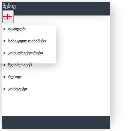
ᲛᲔᲜᲘᲣ
ᲤᲐᲖᲚᲔᲑᲘ
ᲡᲐᲛᲐᲒᲘᲓᲝ ᲗᲐᲛᲐᲨᲔᲑᲘ
ᲙᲝᲜᲡᲢᲠᲣᲥᲢᲝᲠᲔᲑᲘ
ᲩᲕᲔᲜ ᲨᲔᲡᲐᲮᲔᲑ
ᲑᲚᲝᲒᲘ
ᲙᲝᲜᲢᲐᲥᲢᲘ