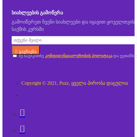
ᲡᲘᲐᲮᲚᲔᲔᲑᲘᲡ ᲒᲐᲛᲝᲬᲔᲠᲐ
გამოიწერეთ ჩვენი სიახლეები და იყავით ყოველთვის
საქმის კურსში
გაგზავნა
მე წავიკითხე
კონფიდენციალურობის პოლიტიკა
და ვეთანხმ
Copyright © 2021, Puzz, ყველა პირობა დაცულია