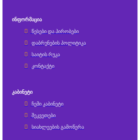
ᲘᲜᲤᲝᲠᲛᲐᲪᲘᲐ
წესები და პირობები
დაბრუნების პოლიტიკა
საიტის რუკა
კონტაქტი
ᲙᲐᲑᲘᲜᲔᲢᲘ
ჩემი კაბინეტი
შეკვეთები
სიახლეების გამოწერა