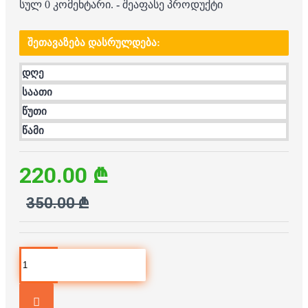
სულ 0 კომენტარი.
-
შეაფასე პროდუქტი
ᲨᲔᲗᲐᲕᲐᲖᲔᲑᲐ ᲓᲐᲡᲠᲣᲚᲓᲔᲑᲐ:
დღე
საათი
წუთი
წამი
220.00 ₾
350.00 ₾