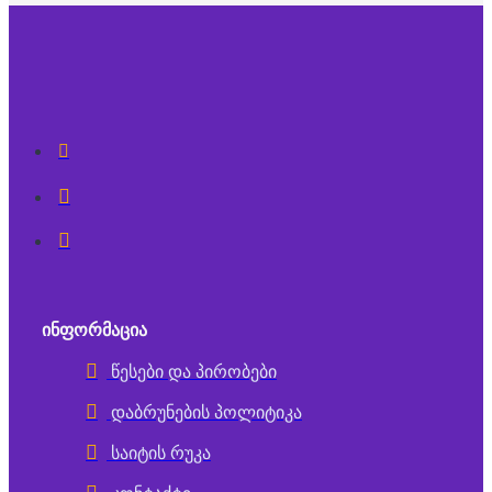
ᲘᲜᲤᲝᲠᲛᲐᲪᲘᲐ
წესები და პირობები
დაბრუნების პოლიტიკა
საიტის რუკა