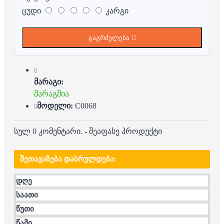
ცუდი
კარგი
გაგრძელება
მარაგი:
მარაგშია
მოდელი:
C0068
სულ 0 კომენტარი.
-
შეაფასე პროდუქტი
ᲨᲔᲗᲐᲕᲐᲖᲔᲑᲐ ᲓᲐᲡᲠᲣᲚᲓᲔᲑᲐ:
დღე
საათი
წუთი
წამი