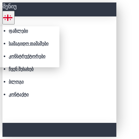
ᲛᲔᲜᲘᲣ
ᲤᲐᲖᲚᲔᲑᲘ
ᲡᲐᲛᲐᲒᲘᲓᲝ ᲗᲐᲛᲐᲨᲔᲑᲘ
ᲙᲝᲜᲡᲢᲠᲣᲥᲢᲝᲠᲔᲑᲘ
ᲩᲕᲔᲜ ᲨᲔᲡᲐᲮᲔᲑ
ᲑᲚᲝᲒᲘ
ᲙᲝᲜᲢᲐᲥᲢᲘ