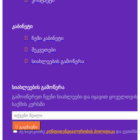
კონტაქტი
ᲙᲐᲑᲘᲜᲔᲢᲘ
ჩემი კაბინეტი
შეკვეთები
სიახლეების გამოწერა
ᲡᲘᲐᲮᲚᲔᲔᲑᲘᲡ ᲒᲐᲛᲝᲬᲔᲠᲐ
გამოიწერეთ ჩვენი სიახლეები და იყავით ყოველთვის
საქმის კურსში
გაგზავნა
მე წავიკითხე
კონფიდენციალურობის პოლიტიკა
და ვეთანხმ