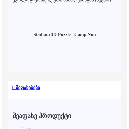
Stadium 3D Puzzle - Camp Nou
შეფასებები
ᲨᲔᲐᲤᲐᲡᲔ ᲞᲠᲝᲓᲣᲥᲢᲘ