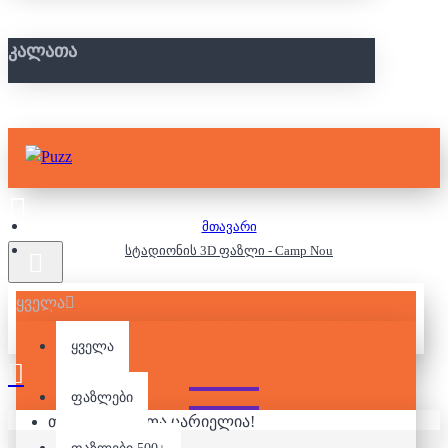
ᲙᲐᲚᲐᲗᲐ
მთავარი
სტადიონის 3D ფაზლი - Camp Nou
ყველა
ᲡᲢᲐᲓᲘᲝᲜᲘᲡ 3D ᲤᲐᲖᲚᲘ -
CAMP NOU
ყველა
ფაზლები
თქვენი კალათა ცარიელია!