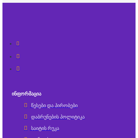
ᲘᲜᲤᲝᲠᲛᲐᲪᲘᲐ
წესები და პირობები
დაბრუნების პოლიტიკა
საიტის რუკა