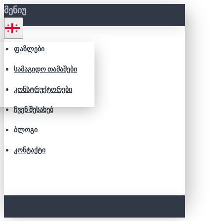
ᲛᲔᲜᲘᲣ
ᲤᲐᲖᲚᲔᲑᲘ
ᲡᲐᲛᲐᲒᲘᲓᲝ ᲗᲐᲛᲐᲨᲔᲑᲘ
ᲙᲝᲜᲡᲢᲠᲣᲥᲢᲝᲠᲔᲑᲘ
ᲩᲕᲔᲜ ᲨᲔᲡᲐᲮᲔᲑ
ᲑᲚᲝᲒᲘ
ᲙᲝᲜᲢᲐᲥᲢᲘ