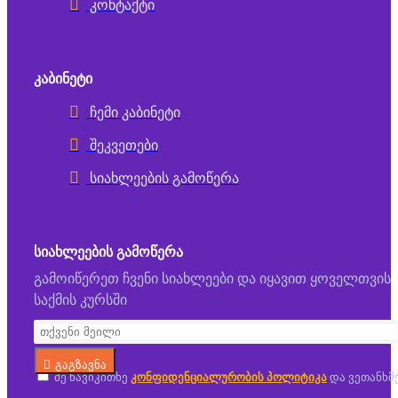
კონტაქტი
ᲙᲐᲑᲘᲜᲔᲢᲘ
ჩემი კაბინეტი
შეკვეთები
სიახლეების გამოწერა
ᲡᲘᲐᲮᲚᲔᲔᲑᲘᲡ ᲒᲐᲛᲝᲬᲔᲠᲐ
გამოიწერეთ ჩვენი სიახლეები და იყავით ყოველთვის
საქმის კურსში
გაგზავნა
მე წავიკითხე
კონფიდენციალურობის პოლიტიკა
და ვეთანხმ