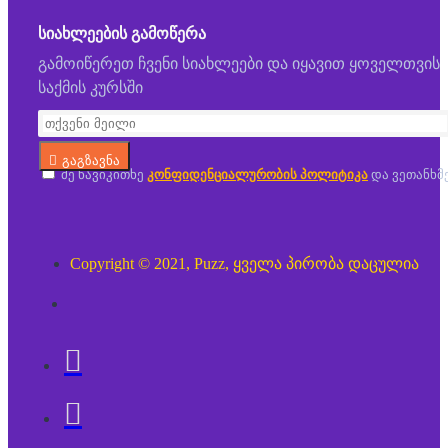
ᲡᲘᲐᲮᲚᲔᲔᲑᲘᲡ ᲒᲐᲛᲝᲬᲔᲠᲐ
გამოიწერეთ ჩვენი სიახლეები და იყავით ყოველთვის
საქმის კურსში
გაგზავნა
მე წავიკითხე
კონფიდენციალურობის პოლიტიკა
და ვეთანხმ
Copyright © 2021, Puzz, ყველა პირობა დაცულია