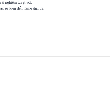
rải nghiệm tuyệt vời.
ác sự kiện đến game giải trí.