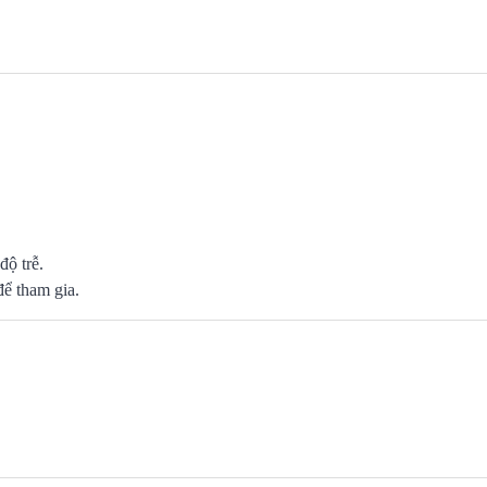
độ trễ.
để tham gia.