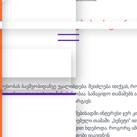
ᲡᲐᲛᲐᲒᲘᲓᲝ ᲗᲐᲛᲐᲨᲔᲑᲘᲡ ᲘᲡᲢᲝᲠᲘ
ვლესობას ბავშვობიდანვე უყალიბდება. შეიძლება ითქვას, 
ერთ-ერთი აუცილებელი წინაპირობაა. სამაგიდო თამაშებს 
ეპოქაში დაუკარგავს.
ის გაგება, რომ სამაგიდო თამაშებისადმი ინტერესი ჯერ კ
აპრად ძველ ეგვიპტეში გავრცელებული თამაში „სენეტი“ ით
ე გამოსახული ნიშნების მიხედვით ხდებოდა. როგორც ამბო
გამარჯვებულებს ღმერთები იცავდნენ.