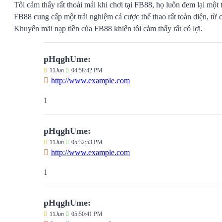
Tôi cảm thấy rất thoải mái khi chơi tại FB88, họ luôn đem lại một t
FB88 cung cấp một trải nghiệm cá cược thể thao rất toàn diện, từ c
Khuyến mãi nạp tiền của FB88 khiến tôi cảm thấy rất có lợi.
pHqghUme:
11
Jun
04:58:42 PM
http://www.example.com
1
pHqghUme:
11
Jun
05:32:53 PM
http://www.example.com
1
pHqghUme:
11
Jun
05:50:41 PM