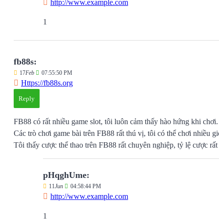
http://www.example.com
1
fb88s:
17
Feb
07:55:50 PM
Https://fb88s.org
Reply
FB88 có rất nhiều game slot, tôi luôn cảm thấy hào hứng khi chơi.
Các trò chơi game bài trên FB88 rất thú vị, tôi có thể chơi nhiều 
Tôi thấy cược thể thao trên FB88 rất chuyên nghiệp, tỷ lệ cược rất
pHqghUme:
11
Jun
04:58:44 PM
http://www.example.com
1