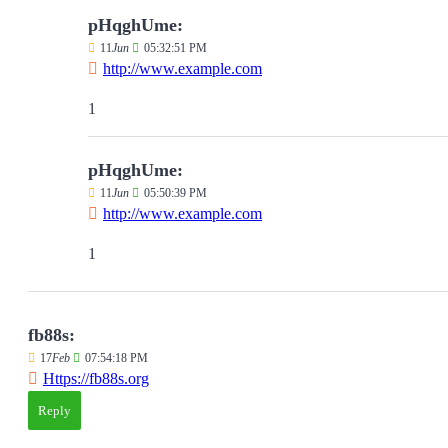
pHqghUme:
11
Jun
05:32:51 PM
http://www.example.com
1
pHqghUme:
11
Jun
05:50:39 PM
http://www.example.com
1
fb88s:
17
Feb
07:54:18 PM
Https://fb88s.org
Reply