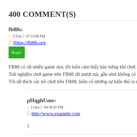
400 COMMENT(S)
fb88s:
17
Feb
07:53:09 PM
Https://fb88s.org
Reply
FB88 có rất nhiều game slot, tôi luôn cảm thấy hào hứng khi chơi.
Trải nghiệm chơi game trên FB88 rất mượt mà, gần như không có 
Tôi rất thích các trò chơi trên FB88, luôn có những sự kiện thú vị 
pHqghUme:
11
Jun
04:58:41 PM
http://www.example.com
1