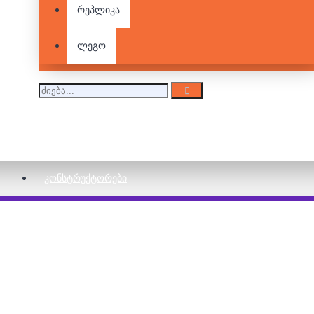
რეპლიკა
ლეგო
სამაგიდო თამაშები პოპულარობით სარგებლობდა ევ
ს
სამაგიდო თამაშებზე საუბრისას რთულია გვერდი ავუ
გამოსცა წიგნი, რომელიც ნარდს ეძღვნებოდა. ავტორ
ხედვაც წარმოადგინა. ჰ
ᲙᲝᲜᲡᲢᲠᲣᲥᲢᲝᲠᲔᲑᲘ
ჟანრის კლასიკად, რა თქმა უნდა, მონოპოლია 
საგადასახადო თეორიის წარმოჩენა და ხალხისთვის 
პატენტი Parker Brothers მიჰყიდა. სწორედ აქიდან იწ