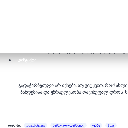
მონოპოლიას პოპულარობით არ ჩამოუვარდება „კა
გერმანული სამაგიდო თამაში, რომლისადმი ინტერესი
მოქმედება უკაცრიელ კუნძულ, კატანზე ხ
ᲙᲝᲜᲢᲐᲥᲢᲘ
გადაჭარბებული არ იქნება, თუ ვიტყვით, რომ ახლ
პანდემიაა და უმრავლესობა თავისუფალ დროს სახ
თეგები:
Board Games
სამაგიდო თამაშები
ფაზი
Puzz