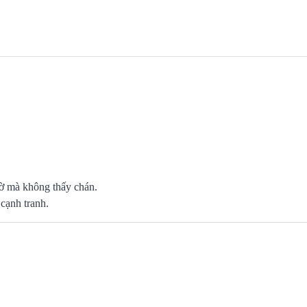
giờ mà không thấy chán.
 cạnh tranh.