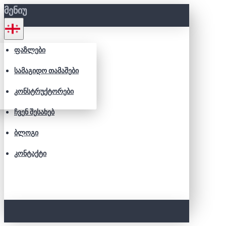
ᲛᲔᲜᲘᲣ
ᲤᲐᲖᲚᲔᲑᲘ
ᲡᲐᲛᲐᲒᲘᲓᲝ ᲗᲐᲛᲐᲨᲔᲑᲘ
ᲙᲝᲜᲡᲢᲠᲣᲥᲢᲝᲠᲔᲑᲘ
ᲩᲕᲔᲜ ᲨᲔᲡᲐᲮᲔᲑ
ᲑᲚᲝᲒᲘ
ᲙᲝᲜᲢᲐᲥᲢᲘ