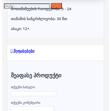
მოთამაშეების რაოდენობა: 3 - 24
თამაშის ხანგრძლივობა: 30 წთ
ასაკი: 12+
შეფასებები
ᲨᲔᲐᲤᲐᲡᲔ ᲞᲠᲝᲓᲣᲥᲢᲘ
თქვენი სახელი
თქვენი კომენტარი