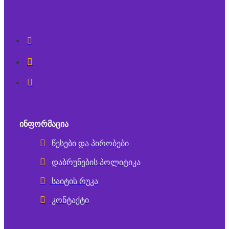
ᲘᲜᲤᲝᲠᲛᲐᲪᲘᲐ
წესები და პირობები
დაბრუნების პოლიტიკა
საიტის რუკა
კონტაქტი