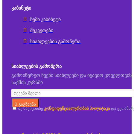
ᲙᲐᲑᲘᲜᲔᲢᲘ
ჩემი კაბინეტი
შეკვეთები
სიახლეების გამოწერა
ᲡᲘᲐᲮᲚᲔᲔᲑᲘᲡ ᲒᲐᲛᲝᲬᲔᲠᲐ
გამოიწერეთ ჩვენი სიახლეები და იყავით ყოველთვის
საქმის კურსში
გაგზავნა
მე წავიკითხე
კონფიდენციალურობის პოლიტიკა
და ვეთანხმ