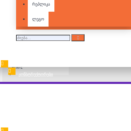
500 დეტალიანი
რეპლიკა
კონსტრუქტორი
85.00 ₾
ლეგო
500 დეტალიანი
ასაწყობი კუბიკები
80.00 ₾
ᲙᲝᲜᲡᲢᲠᲣᲥᲢᲝᲠᲔᲑᲘ
Betrayal at House on the
Hill