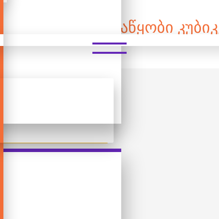
00 ᲓᲔᲢᲐᲚᲘᲐᲜᲘ ᲐᲡᲐᲬᲧᲝᲑᲘ ᲙᲣᲑᲘᲙ