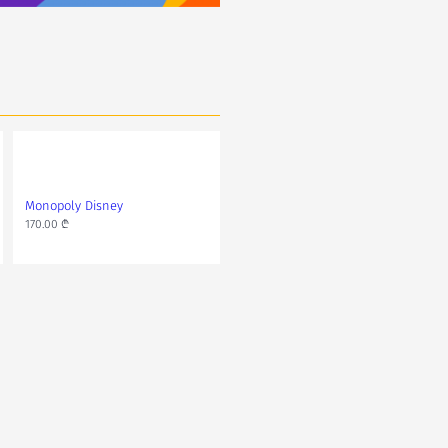
Monopoly Disney
Monopoly Junior -
Hello Kitty
170.00 ₾
25.00 ₾