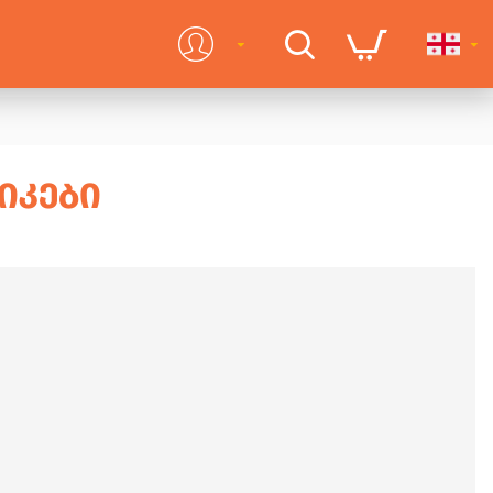
ᲘᲙᲔᲑᲘ