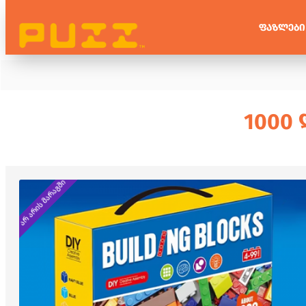
ᲤᲐᲖᲚᲔᲑᲘ
1000
არ არის მარაგში