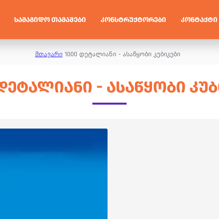
ᲡᲐᲛᲐᲒᲘᲓᲝ ᲗᲐᲛᲐᲨᲔᲑᲘ
ᲙᲝᲜᲡᲢᲠᲣᲥᲢᲝᲠᲔᲑᲘ
ᲙᲝᲜᲢᲐᲥᲢᲘ
მთავარი
1000 დეტალიანი - ასაწყობი კუბიკები
 ᲓᲔᲢᲐᲚᲘᲐᲜᲘ - ᲐᲡᲐᲬᲧᲝᲑᲘ ᲙᲣᲑ