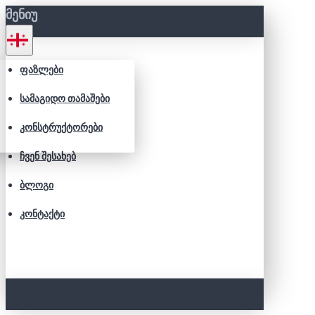
ᲛᲔᲜᲘᲣ
ᲤᲐᲖᲚᲔᲑᲘ
ᲡᲐᲛᲐᲒᲘᲓᲝ ᲗᲐᲛᲐᲨᲔᲑᲘ
ᲙᲝᲜᲡᲢᲠᲣᲥᲢᲝᲠᲔᲑᲘ
ᲩᲕᲔᲜ ᲨᲔᲡᲐᲮᲔᲑ
ᲑᲚᲝᲒᲘ
ᲙᲝᲜᲢᲐᲥᲢᲘ