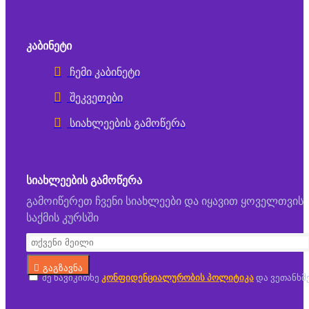
ᲙᲐᲑᲘᲜᲔᲢᲘ
ჩემი კაბინეტი
შეკვეთები
სიახლეების გამოწერა
ᲡᲘᲐᲮᲚᲔᲔᲑᲘᲡ ᲒᲐᲛᲝᲬᲔᲠᲐ
გამოიწერეთ ჩვენი სიახლეები და იყავით ყოველთვის
საქმის კურსში
გაგზავნა
მე წავიკითხე
კონფიდენციალურობის პოლიტიკა
და ვეთანხმ