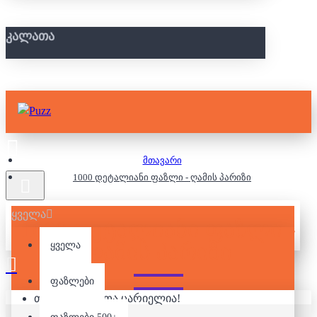
ᲙᲐᲚᲐᲗᲐ
მთავარი
1000 დეტალიანი ფაზლი - ღამის პარიზი
ყველა
1000 ᲓᲔᲢᲐᲚᲘᲐᲜᲘ ᲤᲐᲖᲚᲘ -
ᲦᲐᲛᲘᲡ ᲞᲐᲠᲘᲖᲘ
ყველა
ფაზლები
თქვენი კალათა ცარიელია!