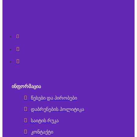
ᲘᲜᲤᲝᲠᲛᲐᲪᲘᲐ
წესები და პირობები
დაბრუნების პოლიტიკა
საიტის რუკა
კონტაქტი