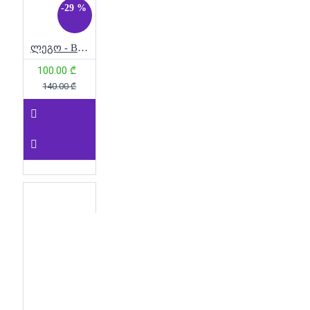
ფალკონი
მინი მოდელი
-29 %
მინიონები
მოზაიკა
ბავშვებისთვის
ლეგო - BrickHeadz – Spider-Man
მოზრდილებისთვის LEGO
მოტოციკლი
100.00 ₾
მსოფლიო
საოცრება
140.00 ₾
მუზეუმი
მუმია
მშენებლობა
ნარუტოს ლეგო/
კონსტრუქტორი
ნარცისები
ნაძვის ხე
ნეთერი
ნინტენდო
ნინჯას ლეგო
ნოტრ-დამი
ორქიდეა
პანდა
პარიზი
პლასტმასი
პოე
დამერონი
პორტალი
პრინცესების სასახლე
პულ
ბექ
რაპტონი
რბოლის
მანქანა
რეაქტიული
თვითმფრინავი
რეტრო