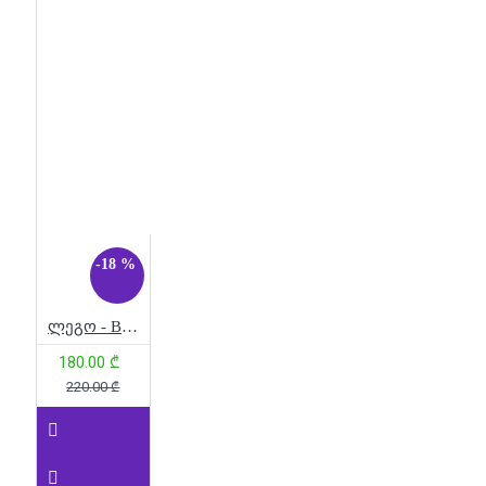
-18 %
ლეგო - BrickHeadz – UP: Carl & Russell
180.00 ₾
220.00 ₾