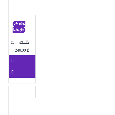
Ford GT40
კოსმოსი
კრიპტონიტი
კუბიკები
ლამბორგინის ლეგო
ლამბორჯინი
ლეგო
არ არის
ლეგო/კონსტრუქტორი - ტანკი
მარაგში
ლეგო 6+
ლეგო 7+
ლეგო 9+
ლეგო 30707
ლეგო - BrickHeadz – Robot and Vehicle: Optimus Prime
ლეგო 30708
ლეგო 30709
240.00 ₾
ლეგო 40675
ლეგო
75368
ლეგო 75372
ლეგო 75890
ლეგო 76202
ლეგო 76263
ლეგო
76275
ლეგო 76307
ლეგო Icons
ლეგო
ბავშვებისთვის
ლეგო
დეკორაცია
ლეგო
კოსმოსი
ლეგო მანქანა
ლეგო მოზრდილებისთვის
ლეგო სათამაშო
ლეგო