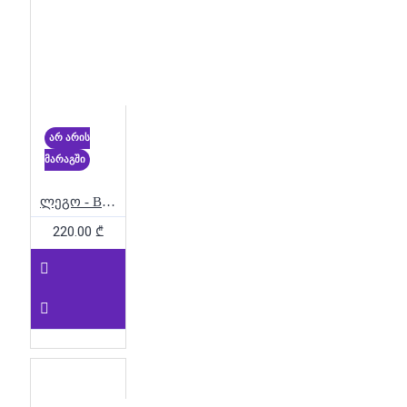
BrickHeadz UP Pixar Disney
კოლექციური
LEGO
BrickHeadz WALL-E EVE Pixar
Disney
LEGO BrickHeadz
Wednesday Enid Netflix
კოლექციური
LEGO
BrickHeadz Winnie the Pooh Eeyore
არ არის
დიზნეი
LEGO City
მარაგში
LEGO City Baby Gorilla გორილა
ჯუნგლები LEGO 30665
LEGO
ლეგო - BrickHeadz - ფროდო და გოლუმი
Creator მატარებელი ზამთარი
220.00 ₾
დღესასწაული
LEGO Creator
სანტა შობა საახალწლო
LEGO Creator ფოტოაპარატი
რეტრო 3-ინ-1
LEGO Cristiano
Ronaldo LEGO Ronaldo CR7 LEGO
Football Soccer Highlights LEGO
Collectible LEGO Display LEGO 10+
LEGO Cristiano Ronaldo LEGO