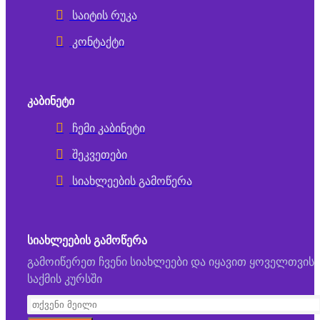
საიტის რუკა
კონტაქტი
ᲙᲐᲑᲘᲜᲔᲢᲘ
ჩემი კაბინეტი
შეკვეთები
სიახლეების გამოწერა
ᲡᲘᲐᲮᲚᲔᲔᲑᲘᲡ ᲒᲐᲛᲝᲬᲔᲠᲐ
გამოიწერეთ ჩვენი სიახლეები და იყავით ყოველთვის
საქმის კურსში