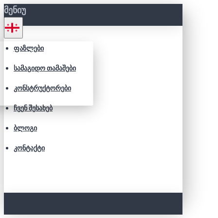
ᲛᲔᲜᲘᲣ
ᲤᲐᲖᲚᲔᲑᲘ
ᲡᲐᲛᲐᲒᲘᲓᲝ ᲗᲐᲛᲐᲨᲔᲑᲘ
ᲙᲝᲜᲡᲢᲠᲣᲥᲢᲝᲠᲔᲑᲘ
ᲩᲕᲔᲜ ᲨᲔᲡᲐᲮᲔᲑ
ᲑᲚᲝᲒᲘ
ᲙᲝᲜᲢᲐᲥᲢᲘ