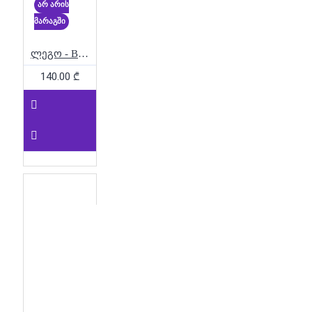
არ არის
Wizarding World LEGO Magic LEGO
მარაგში
Collectible LEGO 8+
LEGO
LEGO Icons Ferrari Michael
ლეგო - BrickHeadz – Iron Man MK5
Schumacher LEGO Formula 1 LEGO
F1 LEGO Racing LEGO Collectible
140.00 ₾
LEGO 18+
LEGO LEGO Icons
McLaren Ayrton Senna LEGO Formula
1 LEGO F1 LEGO Racing LEGO
Collectible LEGO 18+
LEGO
LEGO Minecraft Minecraft Chicken
Coop LEGO Farm LEGO Gaming
Minecraft LEGO LEGO Collectible
LEGO 7+
LEGO LEGO
Minecraft Minecraft Nether Portal
LEGO Gaming LEGO Adventure
Minecraft LEGO LEGO Collectible
LEGO 7+
LEGO LEGO
Minecraft Minecraft The Pale Garden
LEGO Gaming LEGO Adventure