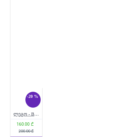
ცხოველები
წითელი
თვითმფრინავი
ხიდი
ხის სათამაშო
ხორბალი
ჯადოსნური
ჯამბაზი
ჯენგა
ჯუნგლები
ჰარი პოტერი
ჰარი
პოტერის ლეგო
ჰიპერმანქანა
ჰოგვართსის
საავადმყოფო
ჰოგვარტსი
ჰოვერბაიკი
-20 %
ლეგო - BrickHeadz – Tom & Jerry
160.00 ₾
200.00 ₾