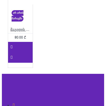
არ არის
მარაგში
მაგიდის ფეხბურთი
80.00 ₾