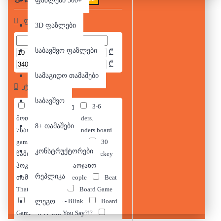
ფაზლები 500+
ფასი
3D ფაზლები
საბავშვო ფაზლები
₾
₾
სამაგიდო თამაშები
ტეგები
საბავშვო
2-12 მოთამაშე
3-6
მოთამაშე
7 wonders.
8+ თამაშები
7საოცრება
7 wonders board
game
8+
10+
30
კონსტრუქტორები
წამი
AZUL
Air Hockey
ჰოკეი Table Game საოჯახო
რეპლიკა
თამაში
Bad People
Beat
That
Blink
Board Game
Board Game - Blink
Board
ლეგო
Game - WTF Did You Say?!?