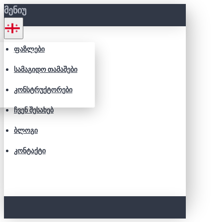
ᲛᲔᲜᲘᲣ
ᲤᲐᲖᲚᲔᲑᲘ
ᲡᲐᲛᲐᲒᲘᲓᲝ ᲗᲐᲛᲐᲨᲔᲑᲘ
ᲙᲝᲜᲡᲢᲠᲣᲥᲢᲝᲠᲔᲑᲘ
ᲩᲕᲔᲜ ᲨᲔᲡᲐᲮᲔᲑ
ᲑᲚᲝᲒᲘ
ᲙᲝᲜᲢᲐᲥᲢᲘ