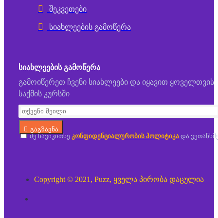
შეკვეთები
სიახლეების გამოწერა
ᲡᲘᲐᲮᲚᲔᲔᲑᲘᲡ ᲒᲐᲛᲝᲬᲔᲠᲐ
გამოიწერეთ ჩვენი სიახლეები და იყავით ყოველთვის
საქმის კურსში
გაგზავნა
მე წავიკითხე
კონფიდენციალურობის პოლიტიკა
და ვეთანხმ
Copyright © 2021, Puzz, ყველა პირობა დაცულია