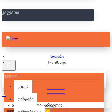
ᲙᲐᲚᲐᲗᲐ
მთავარი
8+ თამაშები
ყველა
8+ ᲗᲐᲛᲐᲨᲔᲑᲘ
ყველა
ფაზლები
თქვენი კალათა ცარიელია!
ᲤᲘᲚᲢᲠᲘ
გასუფთავება