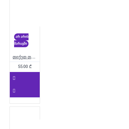
არ არის
მარაგში
თიქეთ თუ რაიდ - ლონდონი
55.00 ₾