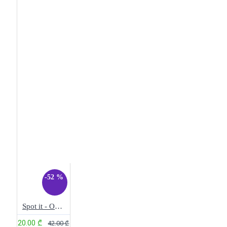
logo game
mafia
mario
minions
monopoly
one night
pandemic
party
game
puzz
puzz.ge
root
samagido tamashi
sequence
speak out
spot
it
terraforming mars
trash
pandas
twister
uno
werewolf
what do you meme?
who is it? board game
აზიური თამაში
აზული
აზული - საზაფხულო
პავილიონი
არგუმენტების
თამაში
ასოციაცია
-52 %
აღმოჩენის თამაში
ბავშვთა
პაზლი
ბარათები
ბილეთები
ბლეფი
Spot it - On The Road
ბორდგეიმები
ბრძოლა
20.00 ₾
42.00 ₾
განათლებისთვის