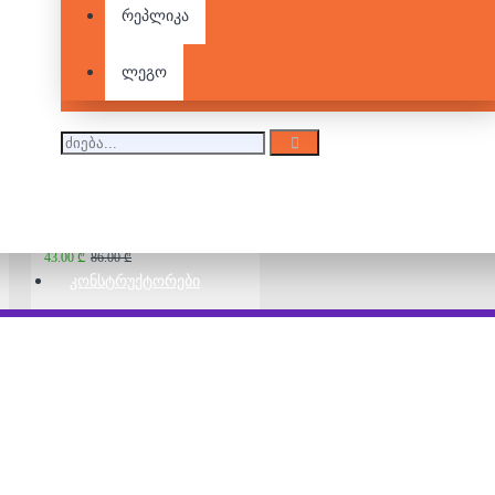
რეპლიკა
What do you Meme
85.00 ₾
ლეგო
Joking Hazard
43.00 ₾
86.00 ₾
ᲙᲝᲜᲡᲢᲠᲣᲥᲢᲝᲠᲔᲑᲘ
სამაგიდო თამაში -
Bad People
48.00 ₾
73.00 ₾