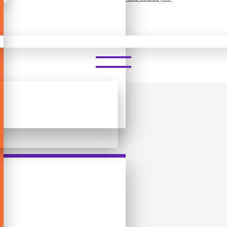
ᲒᲘᲓᲝ ᲗᲐᲛᲐᲨᲘ - WTF DID YOU S