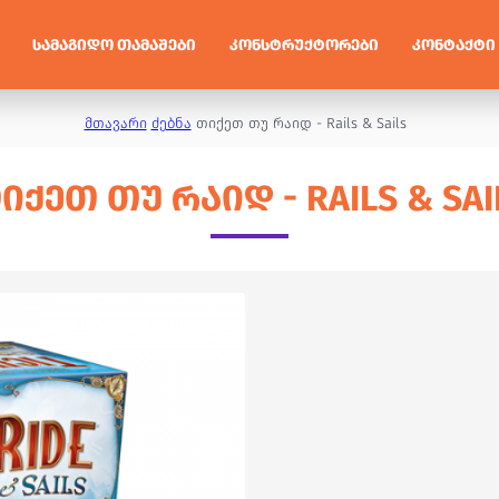
ᲡᲐᲛᲐᲒᲘᲓᲝ ᲗᲐᲛᲐᲨᲔᲑᲘ
ᲙᲝᲜᲡᲢᲠᲣᲥᲢᲝᲠᲔᲑᲘ
ᲙᲝᲜᲢᲐᲥᲢᲘ
მთავარი
ძებნა
თიქეთ თუ რაიდ - Rails & Sails
ᲘᲥᲔᲗ ᲗᲣ ᲠᲐᲘᲓ - RAILS & SAI