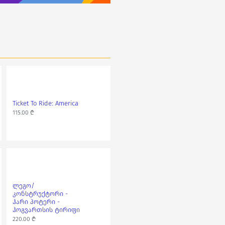
Ticket To Ride: America
თიქეთ თუ რაიდ -
France & Old West
115.00 ₾
140.00 ₾
ლეგო/
3000 დეტალიანი
კონსტრუქტორი -
ფაზლი - სან-
ჰარი პოტერი -
ფრანცისკო
ჰოგვართსის ტირიფი
65.00 ₾
220.00 ₾