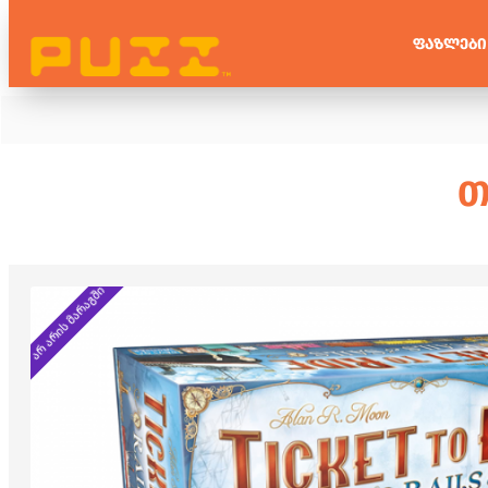
ᲤᲐᲖᲚᲔᲑᲘ
Თ
არ არის მარაგში