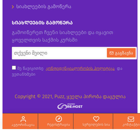
სიახლეების გამოწერა
ᲡᲘᲐᲮᲚᲔᲔᲑᲘᲡ ᲒᲐᲛᲝᲬᲔᲠᲐ
გამოიწერეთ ჩვენი სიახლეები და იყავით
ყოველთვის საქმის კურსში
გაგზავნა
მე წავიკითხე
კონფიდენციალურობის პოლიტიკა
და
ვეთანხმები
Copyright © 2021, Puzz, ყველა პირობა დაცულია
რეგისტრაცია
სურვილების სია
კონტაქტი
ავტორიზაცია