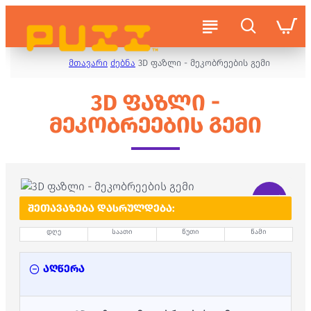
მთავარი
ძებნა
3D ფაზლი - მეკობრეების გემი
3D ᲤᲐᲖᲚᲘ -
ᲛᲔᲙᲝᲑᲠᲔᲔᲑᲘᲡ ᲒᲔᲛᲘ
-19 %
ᲨᲔᲗᲐᲕᲐᲖᲔᲑᲐ ᲓᲐᲡᲠᲣᲚᲓᲔᲑᲐ:
დღე
საათი
წუთი
წამი
აღწერა