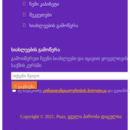
ჩემი კაბინეტი
შეკვეთები
სიახლეების გამოწერა
ᲡᲘᲐᲮᲚᲔᲔᲑᲘᲡ ᲒᲐᲛᲝᲬᲔᲠᲐ
გამოიწერეთ ჩვენი სიახლეები და იყავით ყოველთვის
საქმის კურსში
გაგზავნა
მე წავიკითხე
კონფიდენციალურობის პოლიტიკა
და ვეთანხმ
Copyright © 2021, Puzz, ყველა პირობა დაცულია