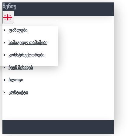
ᲛᲔᲜᲘᲣ
ᲤᲐᲖᲚᲔᲑᲘ
ᲡᲐᲛᲐᲒᲘᲓᲝ ᲗᲐᲛᲐᲨᲔᲑᲘ
ᲙᲝᲜᲡᲢᲠᲣᲥᲢᲝᲠᲔᲑᲘ
ᲩᲕᲔᲜ ᲨᲔᲡᲐᲮᲔᲑ
ᲑᲚᲝᲒᲘ
ᲙᲝᲜᲢᲐᲥᲢᲘ