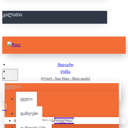
ᲙᲐᲚᲐᲗᲐ
მთავარი
ძებნა
ლეგო - Star Wars - Mini model
ყველა
ᲚᲔᲒᲝ - STAR WARS -
ყველა
MINI MODEL
ფაზლები
თქვენი კალათა ცარიელია!