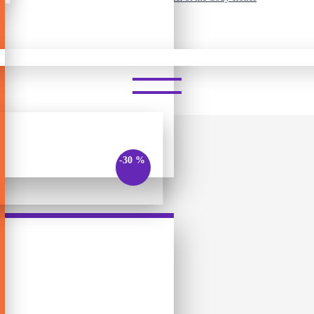
HEADZ - COMMANDER OF TH
-30 %