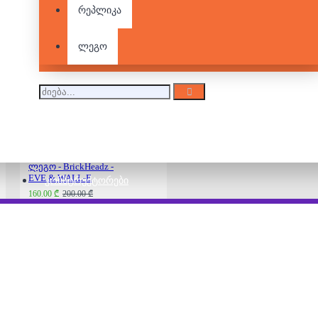
რეპლიკა
ლეგო - BrickHeadz -
Gandalf and Balrog
ლეგო
230.00 ₾
ლეგო - BrickHeadz -
EVE & WALL-E
ᲙᲝᲜᲡᲢᲠᲣᲥᲢᲝᲠᲔᲑᲘ
160.00 ₾
200.00 ₾
ლეგო - BrickHeadz -
Tusken Raider