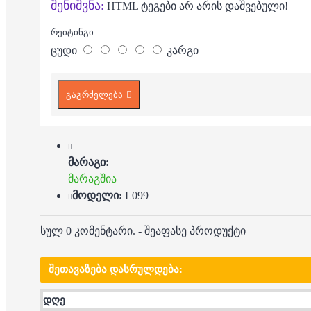
შენიშვნა:
HTML ტეგები არ არის დაშვებული!
რეიტინგი
ცუდი
კარგი
გაგრძელება
მარაგი:
მარაგშია
მოდელი:
L099
სულ 0 კომენტარი.
-
შეაფასე პროდუქტი
ᲨᲔᲗᲐᲕᲐᲖᲔᲑᲐ ᲓᲐᲡᲠᲣᲚᲓᲔᲑᲐ:
დღე