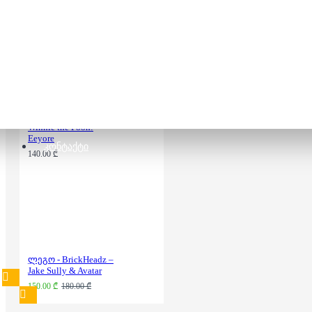
95.00 ₾
155.00 ₾
ლეგო - BrickHeadz –
Winnie the Pooh:
Eeyore
ᲙᲝᲜᲢᲐᲥᲢᲘ
140.00 ₾
ლეგო - BrickHeadz –
Jake Sully & Avatar
150.00 ₾
180.00 ₾