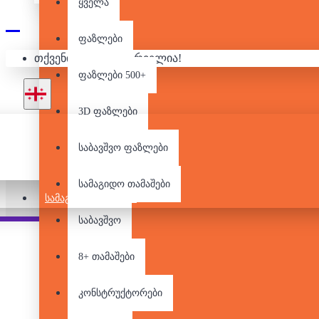
ყველა
ფაზლები
ᲚᲔᲒᲝ - BRICK
თქვენი კალათა ცარიელია!
ფაზლები 500+
3D ფაზლები
საბავშვო ფაზლები
სამაგიდო თამაშები
ᲡᲐᲛᲐᲒᲘᲓᲝ ᲗᲐᲛᲐᲨᲔᲑᲘ
საბავშვო
Pair it With
8+ თამაშები
კონსტრუქტორები