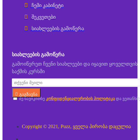
ჩემი კაბინეტი
შეკვეთები
სიახლეების გამოწერა
ᲡᲘᲐᲮᲚᲔᲔᲑᲘᲡ ᲒᲐᲛᲝᲬᲔᲠᲐ
გამოიწერეთ ჩვენი სიახლეები და იყავით ყოველთვის
საქმის კურსში
გაგზავნა
მე წავიკითხე
კონფიდენციალურობის პოლიტიკა
და ვეთანხმ
Copyright © 2021, Puzz, ყველა პირობა დაცულია