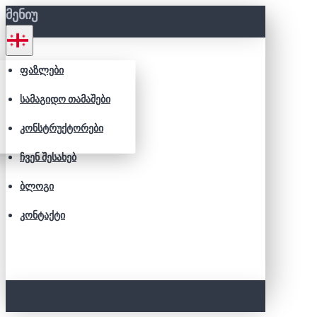
ᲛᲔᲜᲘᲣ
ᲤᲐᲖᲚᲔᲑᲘ
ᲡᲐᲛᲐᲒᲘᲓᲝ ᲗᲐᲛᲐᲨᲔᲑᲘ
ᲙᲝᲜᲡᲢᲠᲣᲥᲢᲝᲠᲔᲑᲘ
ᲩᲕᲔᲜ ᲨᲔᲡᲐᲮᲔᲑ
ᲑᲚᲝᲒᲘ
ᲙᲝᲜᲢᲐᲥᲢᲘ