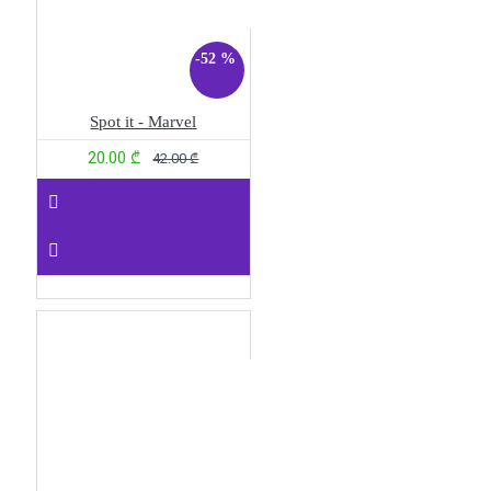
-52 %
Spot it - Marvel
20.00 ₾
42.00 ₾