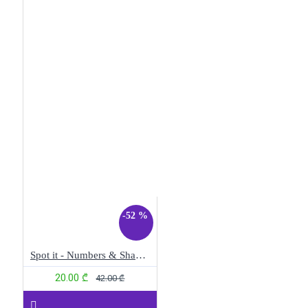
-52 %
Spot it - Numbers & Shapes
20.00 ₾
42.00 ₾