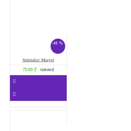
-41 %
Splendor: Marvel
75.00 ₾
128.00 ₾