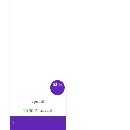
-52 %
Spot it!
20.00 ₾
42.00 ₾