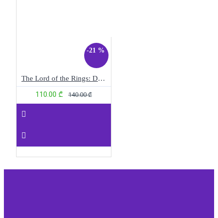
-21 %
The Lord of the Rings: Duel in Middle-Earth
110.00 ₾
140.00 ₾