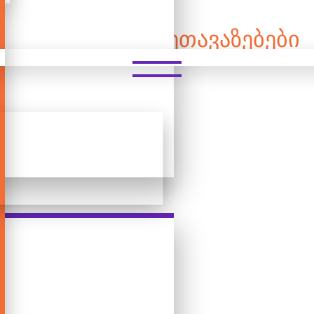
ᲡᲞᲔᲪᲘᲐᲚᲣᲠᲘ ᲨᲔᲗᲐᲕᲐᲖᲔᲑᲔᲑᲘ