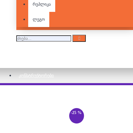
რეპლიკა
ლეგო
ᲙᲝᲜᲡᲢᲠᲣᲥᲢᲝᲠᲔᲑᲘ
-25 %
96 დეტალიანი ფაზლი - გიორგი