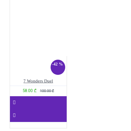
-42 %
7 Wonders Duel
58.00 ₾
100.00 ₾