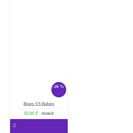
-26 %
Bears VS Babies
52.00 ₾
70.00 ₾