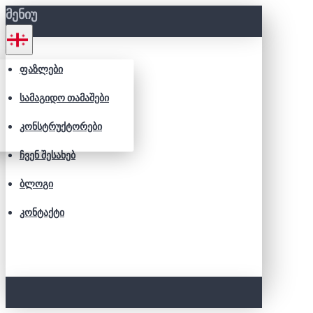
ᲛᲔᲜᲘᲣ
ᲤᲐᲖᲚᲔᲑᲘ
ᲡᲐᲛᲐᲒᲘᲓᲝ ᲗᲐᲛᲐᲨᲔᲑᲘ
ᲙᲝᲜᲡᲢᲠᲣᲥᲢᲝᲠᲔᲑᲘ
ᲩᲕᲔᲜ ᲨᲔᲡᲐᲮᲔᲑ
ᲑᲚᲝᲒᲘ
ᲙᲝᲜᲢᲐᲥᲢᲘ