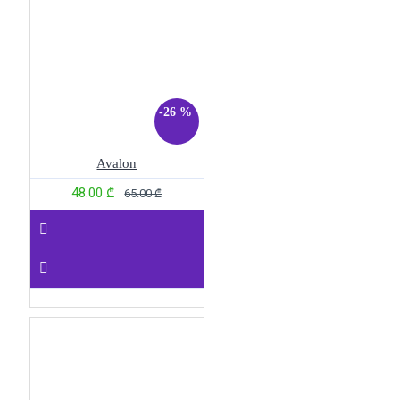
-26 %
Avalon
48.00 ₾
65.00 ₾