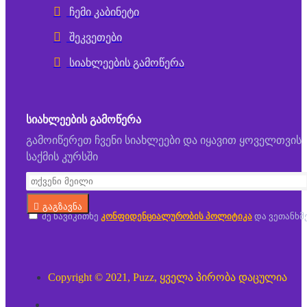
ჩემი კაბინეტი
შეკვეთები
სიახლეების გამოწერა
ᲡᲘᲐᲮᲚᲔᲔᲑᲘᲡ ᲒᲐᲛᲝᲬᲔᲠᲐ
გამოიწერეთ ჩვენი სიახლეები და იყავით ყოველთვის
საქმის კურსში
გაგზავნა
მე წავიკითხე
კონფიდენციალურობის პოლიტიკა
და ვეთანხმ
Copyright © 2021, Puzz, ყველა პირობა დაცულია