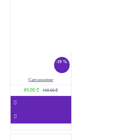
-19 %
Carcassonne
85.00 ₾
105.00 ₾