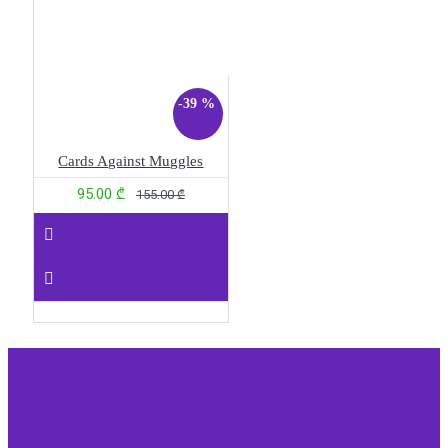
-39 %
Cards Against Muggles
95.00 ₾
155.00 ₾