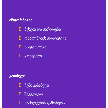
ᲘᲜᲤᲝᲠᲛᲐᲪᲘᲐ
წესები და პირობები
დაბრუნების პოლიტიკა
საიტის რუკა
კონტაქტი
ᲙᲐᲑᲘᲜᲔᲢᲘ
ჩემი კაბინეტი
შეკვეთები
სიახლეების გამოწერა