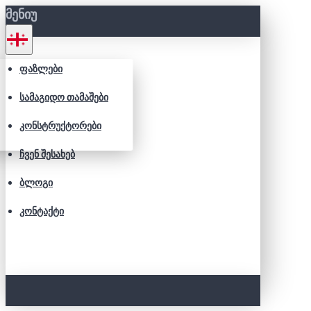
ᲛᲔᲜᲘᲣ
ᲤᲐᲖᲚᲔᲑᲘ
ᲡᲐᲛᲐᲒᲘᲓᲝ ᲗᲐᲛᲐᲨᲔᲑᲘ
ᲙᲝᲜᲡᲢᲠᲣᲥᲢᲝᲠᲔᲑᲘ
ᲩᲕᲔᲜ ᲨᲔᲡᲐᲮᲔᲑ
ᲑᲚᲝᲒᲘ
ᲙᲝᲜᲢᲐᲥᲢᲘ