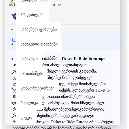
ფაზლები 500+
3D ფაზლები
არ არის მარაგში
საბავშვო ფაზლები
აღწერა
სამაგიდო თამაშები
სამაგიდო თამაში - Ticket To Ride To europe
საბავშვო
-თამაშს მიყავხართ ახალ სალიანდაგო
თავგადასავალში მთელი ევროპის გადაღმა.
8+ თამაშები
ედინბურგიდან კონსტანტინოპოლამდე და
ლისაბონიდან მოსკოვამდე, თქვენ მოინახულებთ
კონსტრუქტორები
ევროპის შესანიშნავ ქალაქებს. კლასიკური Ticket to
Ride-ის მსგავსად, თამაში ინარჩუნებს თავის
რეპლიკა
დამახასიათებელ სიმარტივეს, მისი სწავლა სულ
რაღაც 5 წუთშია შესაძლებელი.ზედგამოჭრილია
როგორც ოჯახებისთვის, ასევე გამოცდილი
ლეგო
მოთამაშეებისთვის. Ticket to Ride: Europe არის სრული,
ახალი თამაში და არ საჭიროებს კლასიკურ ვერსიას.