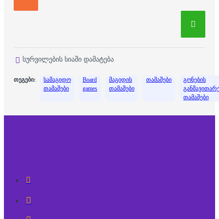
სურვილების სიაში დამატება
თეგები:
სამაგიდო
Board
მაგიდის
თამაშები
გონების
თამაშები
games
თამაშები
განმავითარ
თამაშები