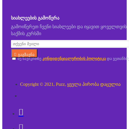
ᲡᲘᲐᲮᲚᲔᲔᲑᲘᲡ ᲒᲐᲛᲝᲬᲔᲠᲐ
გამოიწერეთ ჩვენი სიახლეები და იყავით ყოველთვის
საქმის კურსში
გაგზავნა
მე წავიკითხე
კონფიდენციალურობის პოლიტიკა
და ვეთანხმ
Copyright © 2021, Puzz, ყველა პირობა დაცულია